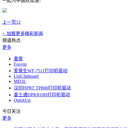
一起为中国队加油！
上一页
1
2
+
加载更多精彩新闻
频道热点
更多
墨笺
Fooyin
爱普生WF‑7511打印机驱动
UniClipboard
MD3L
汉印HPRT TP806打印机驱动
富士通DPK810H打印机驱动
QuickUp
今日关注
更多