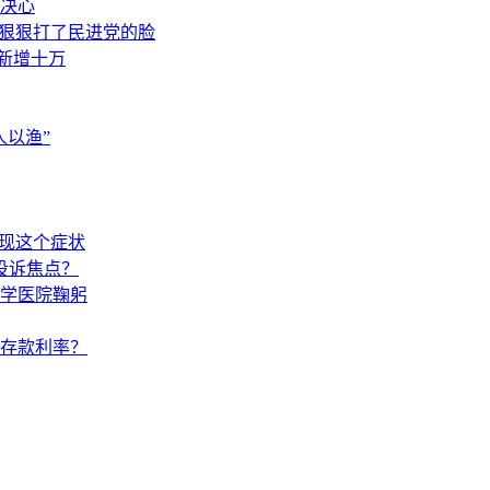
决心
，狠狠打了民进党的脸
素新增十万
以渔”
出现这个症状
投诉焦点？
学医院鞠躬
调存款利率？