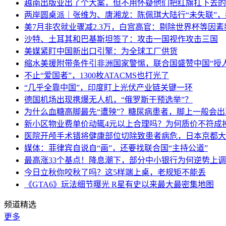
越南出版业出了个大案，但不用怀疑他们把红旗扛下去的
两岸圆桌派｜张维为、唐湘龙：陈佩琪大陆行“未失联”
美7月非农就业骤减2.3万，白宫高官：剔除世界杯等因
沙特、土耳其和巴基斯坦签了：攻击一国视作攻击三国
美媒紧盯中国新出口引擎：为全球工厂供货
缩水美援附带条件引非洲国家警惕，联合国盛赞中国“授人
不止“爱国者”，1300枚ATACMS也打光了
“几乎全靠中国”，印度盯上光伏产业链关键一环
德国机场出现携爆无人机，“俄罗斯干预选举”？
为什么血糖高脚最先“遭殃”？糖尿病患者，脚上一般会
新小区物业费单价动辄4元以上合理吗？为何质价不符成
医院开颅手术错将健康部位切除致患者病危，日本京都大
媒体：菲律宾自说自“画”，还要找联合国“主持公道”
最高涨33个基点！降息潮下，部分中小银行为何逆势上
今日立秋你咬秋了吗？这5样端上桌，老规矩不能丢
《GTA6》玩法细节曝光 R星有史以来最大最密集地图
频道精选
更多