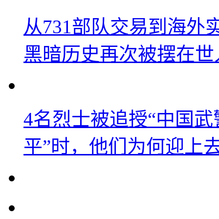
从731部队交易到海
黑暗历史再次被摆在世
4名烈士被追授“中国武
平”时，他们为何迎上