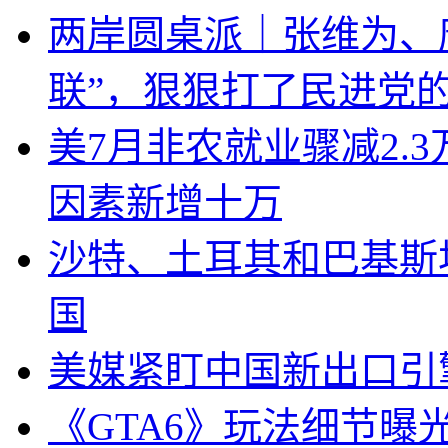
两岸圆桌派｜张维为、
联”，狠狠打了民进党
美7月非农就业骤减2.
因素新增十万
沙特、土耳其和巴基斯
国
美媒紧盯中国新出口引
《GTA6》玩法细节曝