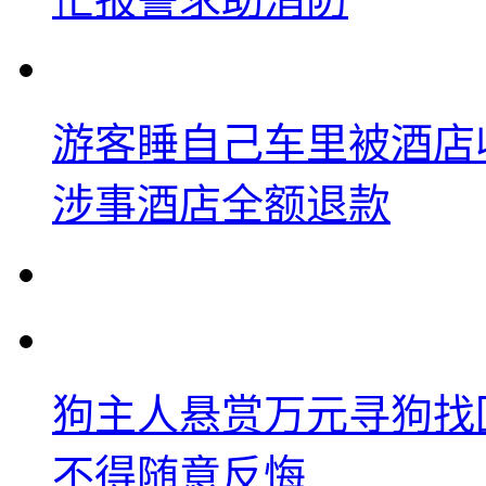
游客睡自己车里被酒店
涉事酒店全额退款
狗主人悬赏万元寻狗找
不得随意反悔