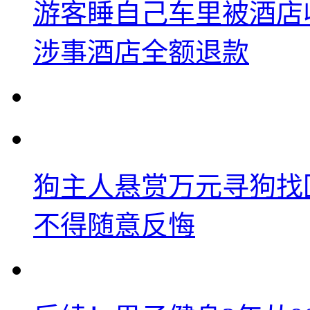
游客睡自己车里被酒店
涉事酒店全额退款
狗主人悬赏万元寻狗找
不得随意反悔