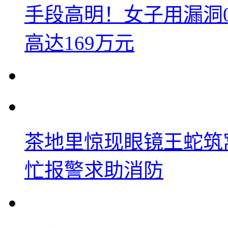
手段高明！女子用漏洞
高达169万元
茶地里惊现眼镜王蛇筑
忙报警求助消防