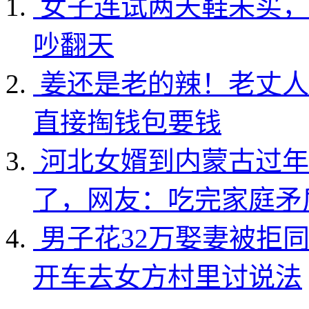
女子连试两天鞋未买，
吵翻天
姜还是老的辣！老丈人
直接掏钱包要钱
河北女婿到内蒙古过年
了，网友：吃完家庭矛
男子花32万娶妻被拒
开车去女方村里讨说法