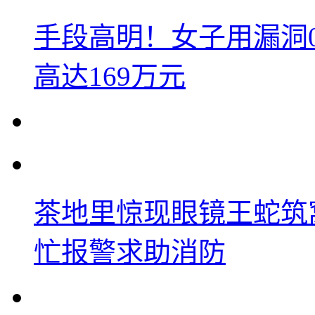
手段高明！女子用漏洞
高达169万元
茶地里惊现眼镜王蛇筑
忙报警求助消防