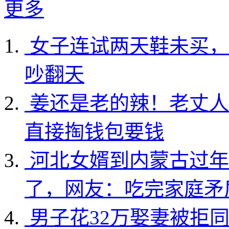
更多
女子连试两天鞋未买，
吵翻天
姜还是老的辣！老丈人
直接掏钱包要钱
河北女婿到内蒙古过年
了，网友：吃完家庭矛
男子花32万娶妻被拒