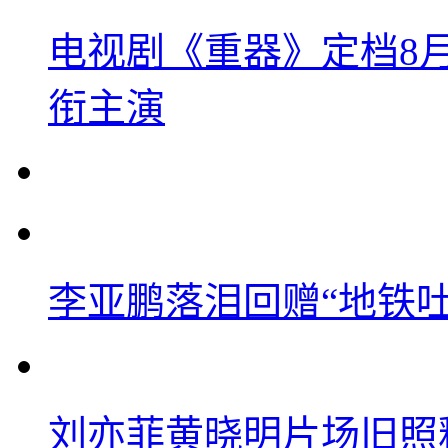
电视剧《重器》定档8
衔主演
李亚鹏落泪回赠“地铁吐血
刘亦菲黄晓明片场旧照