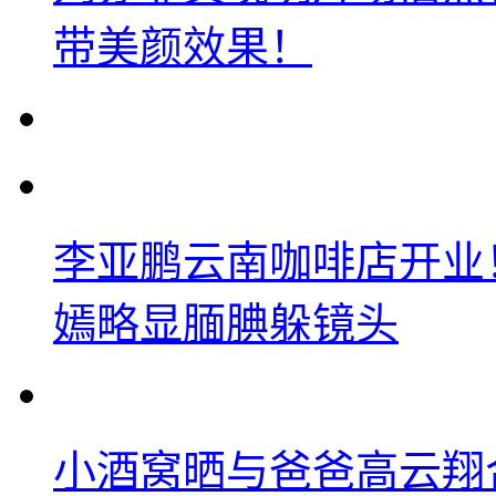
带美颜效果！
李亚鹏云南咖啡店开业
嫣略显腼腆躲镜头
小酒窝晒与爸爸高云翔