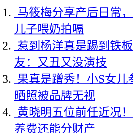
马筱梅分享产后日常，
儿子喂奶拍嗝
惹到杨洋真是踢到铁板
友：又丑又没演技
果真是蹭秀！小S女儿
晒照被品牌无视
黄晓明五位前任近况！
养费还能分财产