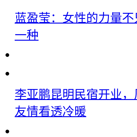
蓝盈莹：女性的力量不
一种
李亚鹏昆明民宿开业，
友情看透冷暖