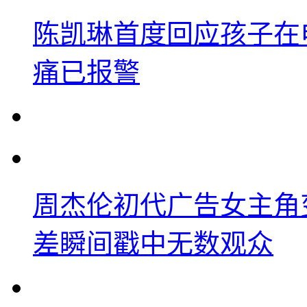
陈凯琳首度回应孩子在
痛已报警
周杰伦初代广告女主角
差瞬间戳中无数观众