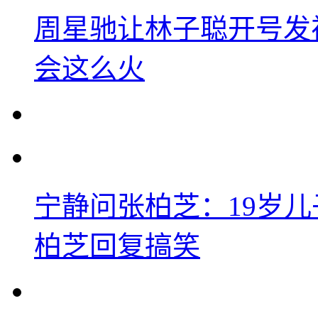
周星驰让林子聪开号发
会这么火
宁静问张柏芝：19岁儿子
柏芝回复搞笑