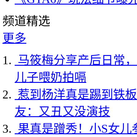
频道精选
更多
马筱梅分享产后日常，
儿子喂奶拍嗝
惹到杨洋真是踢到铁板
友：又丑又没演技
果真是蹭秀！小S女儿