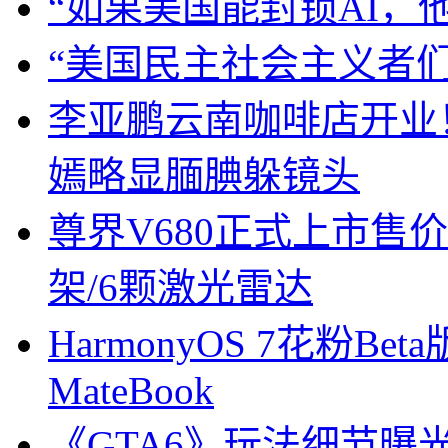
“如果美国能封锁AI，
“美国民主社会主义者
李亚鹏云南咖啡店开业
嫣略显腼腆躲镜头
尊界V680正式上市售价6
架/6颗激光雷达
HarmonyOS 7花粉B
MateBook
《GTA6》玩法细节曝