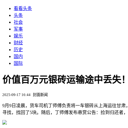
看看头条
头条
社会
军事
娱乐
财经
历史
国内
国际
价值百万元银砖运输途中丢失
2025-09-17 16:44
封面新闻
9月9日凌晨，货车司机丁师傅负责将一车银砖从上海运往甘肃
寻找，找回了5块。随后，丁师傅发布悬赏公告：捡到归还者