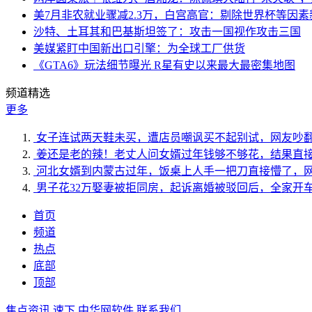
美7月非农就业骤减2.3万，白宫高官：剔除世界杯等因
沙特、土耳其和巴基斯坦签了：攻击一国视作攻击三国
美媒紧盯中国新出口引擎：为全球工厂供货
《GTA6》玩法细节曝光 R星有史以来最大最密集地图
频道精选
更多
女子连试两天鞋未买，遭店员嘲讽买不起别试，网友吵
姜还是老的辣！老丈人问女婿过年钱够不够花，结果直
河北女婿到内蒙古过年，饭桌上人手一把刀直接懵了，
男子花32万娶妻被拒同房，起诉离婚被驳回后，全家开
首页
频道
热点
底部
顶部
焦点资讯
速下
中华网软件
联系我们