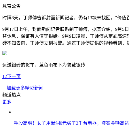
悬赏公告
时隔8天，丁师傅告诉封面新闻记者，仍有13块未找回，"价值
9月17日上午，封面新闻记者联系到丁师傅，据其介绍，9月
替休息，保证有人值守银砖。9月9日凌晨，丁师傅从定武高速
砖不知去向，丁师傅立刻报警。通过丁师傅提供的视频看到，
运送银砖的货车，蓝色雨布下为装载银砖
1
2
下一页
+
加载更多精彩新闻
频道热点
更多
手段高明！女子用漏洞0元买了3千台电器，涉案金额高达1