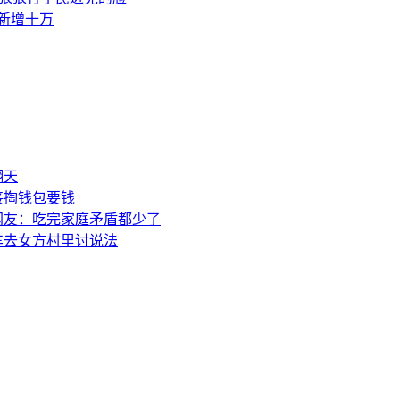
素新增十万
翻天
接掏钱包要钱
网友：吃完家庭矛盾都少了
车去女方村里讨说法