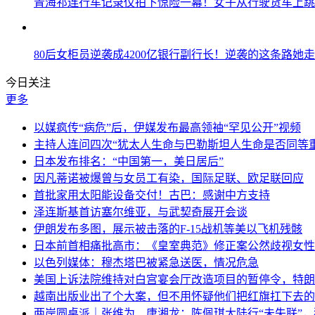
青海祁连行车记录仪拍下惊险一幕！女子从行驶货车上跳
80后女柜员逆袭成4200亿银行副行长！逆袭的这条路她走
今日关注
更多
以媒疯传“病危”后，伊媒发布最高领袖“罕见公开”视频
主持人连问四次“犹太人生命与巴勒斯坦人生命是否同等
日本发布排名：“中国第一，美日居后”
因凡蒂诺被爆曾与女员工有染，国际足联、欧足联回应
首批家用太阳能设备交付！古巴：感谢中方支持
泽连斯基首访塞尔维亚，与武契奇展开会谈
伊朗发布多图，展示被击落的F-15战机等美以飞机残骸
日本前首相痛批高市：《皇室典范》修正案公然歧视女性
以色列媒体：穆杰塔巴被紧急送医，情况危急
美国上诉法院维持对白宫宴会厅改造项目的暂停令，特朗
越南出版业出了个大案，但不用怀疑他们把红旗扛下去的
两岸圆桌派｜张维为、唐湘龙：陈佩琪大陆行“未失联”