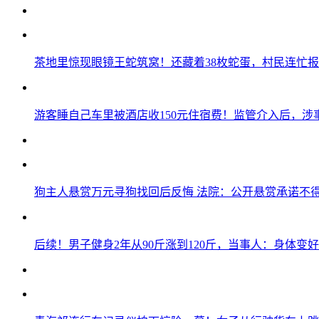
茶地里惊现眼镜王蛇筑窝！还藏着38枚蛇蛋，村民连忙
游客睡自己车里被酒店收150元住宿费！监管介入后，涉
狗主人悬赏万元寻狗找回后反悔 法院：公开悬赏承诺不
后续！男子健身2年从90斤涨到120斤，当事人：身体变