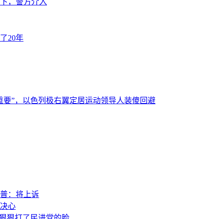
下，警方介入
了20年
重要”，以色列极右翼定居运动领导人装傻回避
普：将上诉
决心
，狠狠打了民进党的脸