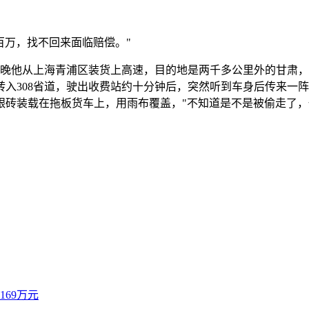
百万，找不回来面临赔偿。"
5日晚他从上海青浦区装货上高速，目的地是两千多公里外的甘肃
转入308省道，驶出收费站约十分钟后，突然听到车身后传来一
银砖装载在拖板货车上，用雨布覆盖，"不知道是不是被偷走了，
69万元