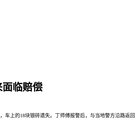
来面临赔偿
开，车上的18块银砖遗失。丁师傅报警后，与当地警方沿路返回