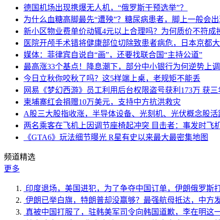
德国机场出现携爆无人机，“俄罗斯干预选举”？
为什么血糖高脚最先“遭殃”？糖尿病患者，脚上一般会
新小区物业费单价动辄4元以上合理吗？为何质价不符成
医院开颅手术错将健康部位切除致患者病危，日本京都大
媒体：菲律宾自说自“画”，还要找联合国“主持公道”
最高涨33个基点！降息潮下，部分中小银行为何逆势上
今日立秋你咬秋了吗？这5样端上桌，老规矩不能丢
网易《梦幻西游》员工利用后台权限盗号获利173万 获三
柬埔寨红会捐赠10万美元，支持中方抗洪救灾
A股三大股指收涨，半导体设备、光刻机、光伏概念股活
两名乘客在飞机上因调节座椅起冲突 目击者：事发时飞
《GTA6》玩法细节曝光 R星有史以来最大最密集地图
频道精选
更多
印度退场，美国进犯，为了争夺中国订单，伊朗俄罗斯
伊朗已举白旗，特朗普却没赢够？最强航母抵达，中方
真被中国打服了，驻韩美军司令向韩国道歉，李在明这