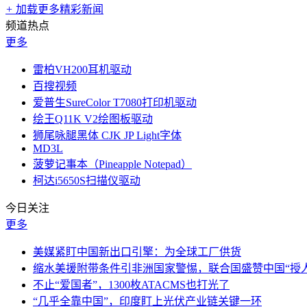
+
加载更多精彩新闻
频道热点
更多
雷柏VH200耳机驱动
百搜视频
爱普生SureColor T7080打印机驱动
绘王Q11K V2绘图板驱动
狮尾咏腿黑体 CJK JP Light字体
MD3L
菠萝记事本（Pineapple Notepad）
柯达i5650S扫描仪驱动
今日关注
更多
美媒紧盯中国新出口引擎：为全球工厂供货
缩水美援附带条件引非洲国家警惕，联合国盛赞中国“授人
不止“爱国者”，1300枚ATACMS也打光了
“几乎全靠中国”，印度盯上光伏产业链关键一环