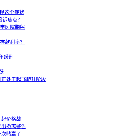
出现这个症状
投诉焦点？
学医院鞠躬
调存款利率？
年缓刑
跃
机正处于起飞爬升阶段
打起价格战
发出撤离警告
一次赌赢了