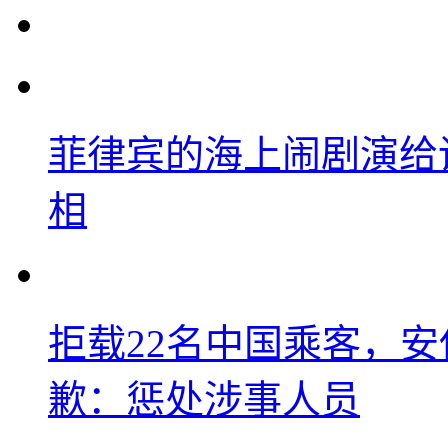
菲律宾的海上闹剧演给
相
拒载22名中国乘客，安
歉：惩处涉事人员