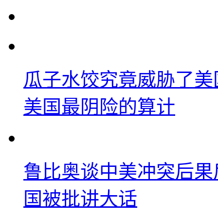
瓜子水饺究竟威胁了美
美国最阴险的算计
鲁比奥谈中美冲突后果
国被批讲大话