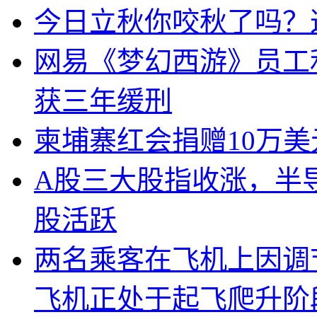
今日立秋你咬秋了吗？
网易《梦幻西游》员工
获三年缓刑
柬埔寨红会捐赠10万
A股三大股指收涨，半
股活跃
两名乘客在飞机上因调
飞机正处于起飞爬升阶