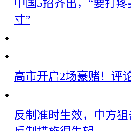
中国5招齐出，“要打
寸”
高市开启2场豪赌！评
反制准时生效，中方狙