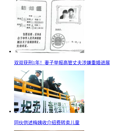
双双获刑1年！妻子举报高管丈夫涉嫌重婚进展
同伙供述梅姨收介绍费转卖儿童