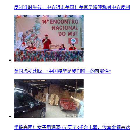
反制准时生效，中方狙击美国！美官员嘴硬称对中方反制
美国虎视眈眈，“中国模型是我们唯一的可能性”
手段高明！女子用漏洞0元买了3千台电器，涉案金额高达1