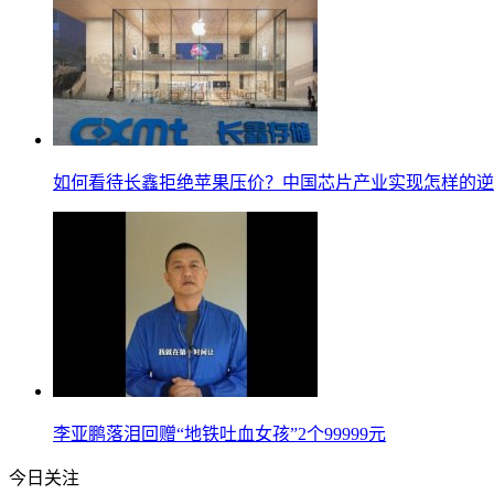
如何看待长鑫拒绝苹果压价？中国芯片产业实现怎样的逆
李亚鹏落泪回赠“地铁吐血女孩”2个99999元
今日关注