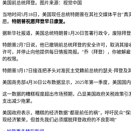
美国前总统拜登。图片来源：视觉中国
当地时间5月18日，美国现任总统特朗普在其社交媒体平台"
愿。
特朗普祝愿拜登早日康复。
据新华社报道，美国总统特朗普1月20日签署行政令，废除拜登
特朗普2月7日说，他已撤销前总统拜登的安全许可，取消其接
许可，并停止向他提供每日情报简报。"乔（拜登），你被解雇了
的权限。
特朗普3月17日接连把矛头对准民主党籍前总统约瑟夫·拜登及
美国商务部4月30日公布数据显示，2025年第一季度，美国国
这一数据的糟糕程度超出市场预期，凸显美国政府关税政策引
支出减少拖累。
美国政府表示，糟糕的经济数据"都是前任的祸"，呼吁民众"保
现经济繁荣，但首先我们必须摆脱拜登政府的不良影响"