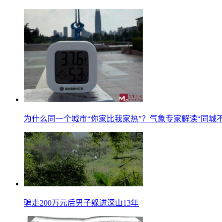
为什么同一个城市“你家比我家热”？气象专家解读“同城不
骗走200万元后男子躲进深山13年