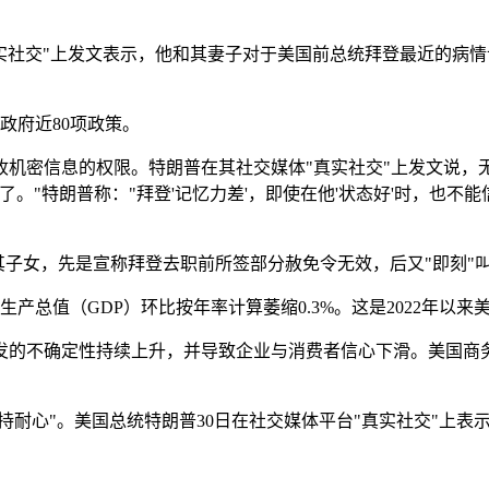
真实社交"上发文表示，他和其妻子对于美国前总统拜登最近的病
政府近80项政策。
收机密信息的权限。特朗普在其社交媒体"真实社交"上发文说
。"特朗普称："拜登'记忆力差'，即使在他'状态好'时，也不
其子女，先是宣称拜登去职前所签部分赦免令无效，后又"即刻"
内生产总值（GDP）环比按年率计算萎缩0.3%。这是2022年以
发的不确定性持续上升，并导致企业与消费者信心下滑。美国商务
持耐心"。美国总统特朗普30日在社交媒体平台"真实社交"上