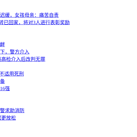
迟缓，女孩母亲：痛苦自责
转已回家，将对3人进行表彰奖励
衅
下，警方介入
最高检介入后改判无罪
或不适用死刑
准备
16强
报警求助消防
起更放松