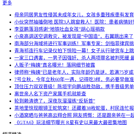
更多
母亲同居男友性侵其未成年女儿，女孩多重残疾患有发育
小伙突然抽搐倒地 医院3人跳窗救人！医院：患者病情好
李亚鹏落泪感谢“地铁吐血女孩”胡心瑶捐款
小泉高调送空调救灾，被发现是“中国造”，右翼跳出来了
南海部分海域将进行军事训练！军事专家：剑指菲律宾挑
青海祁连行车记录仪拍下惊险一幕！女子从行驶货车上跳
一家三口遇害，一男子因强奸、杀人两项罪名被判死缓 
人贩子“梅姨”真名曝光！落网细节披露
律师称“梅姨”已是老年人，实际年龄仍是谜，若满75岁
7号立秋，今年立秋60年一遇，记得吃3样，务必要早做
顶住压力双双晋级！陈垣宇向鹏战胜劲敌，携手晋级男单
离世亲人名下资产家属手机就能查
轮到赖清德了，深夜灰溜溜练“反斩首”
茶地里惊现眼镜王蛇筑窝！还藏着38枚蛇蛋，村民连忙
小酒窝晒与爸爸高云翔合照 网友感慨：还是跟亲爸在一
《GTA6》玩法细节曝光 R星有史以来最大最密集地图