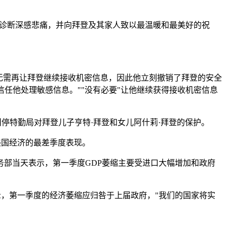
情诊断深感悲痛，并向拜登及其家人致以最温暖和最美好的祝
，无需再让拜登继续接收机密信息，因此他立刻撤销了拜登的安全
能信任他处理敏感信息。""没有必要"让他继续获得接收机密信息
叫停特勤局对拜登儿子亨特·拜登和女儿阿什莉·拜登的保护。
来美国经济的最差季度表现。
部当天表示，第一季度GDP萎缩主要受进口大幅增加和政府
表示，第一季度的经济萎缩应归咎于上届政府，"我们的国家将实