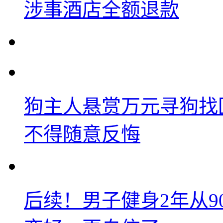
涉事酒店全额退款
狗主人悬赏万元寻狗找
不得随意反悔
后续！男子健身2年从9