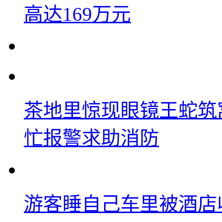
高达169万元
茶地里惊现眼镜王蛇筑
忙报警求助消防
游客睡自己车里被酒店