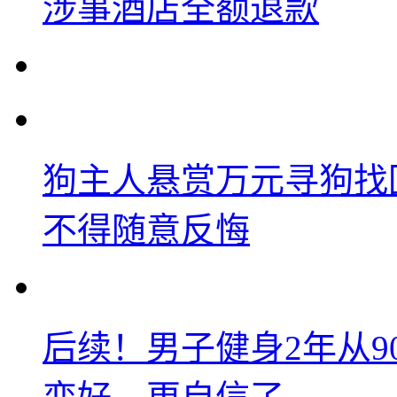
涉事酒店全额退款
狗主人悬赏万元寻狗找
不得随意反悔
后续！男子健身2年从9