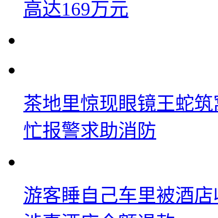
高达169万元
茶地里惊现眼镜王蛇筑
忙报警求助消防
游客睡自己车里被酒店