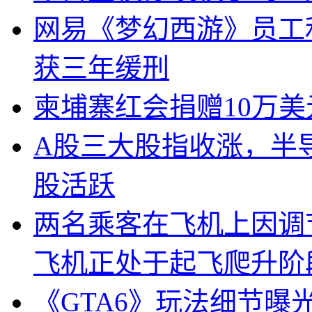
网易《梦幻西游》员工
获三年缓刑
柬埔寨红会捐赠10万
A股三大股指收涨，半
股活跃
两名乘客在飞机上因调
飞机正处于起飞爬升阶
《GTA6》玩法细节曝