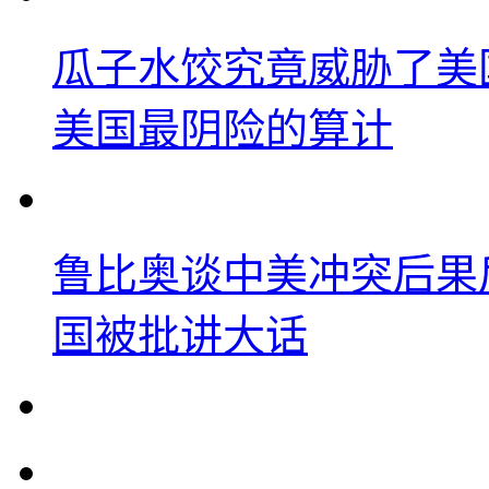
瓜子水饺究竟威胁了美
美国最阴险的算计
鲁比奥谈中美冲突后果
国被批讲大话