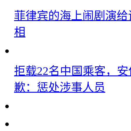
菲律宾的海上闹剧演给
相
拒载22名中国乘客，安
歉：惩处涉事人员