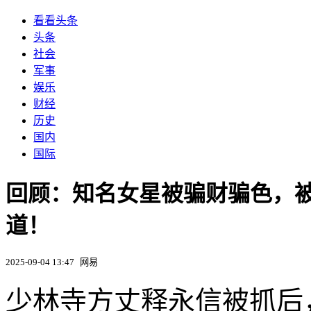
看看头条
头条
社会
军事
娱乐
财经
历史
国内
国际
回顾：知名女星被骗财骗色，被
道！
2025-09-04 13:47
网易
少林寺方丈释永信被抓后