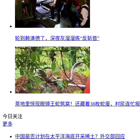
轮到赖清德了，深夜灰溜溜练“反斩首”
茶地里惊现眼镜王蛇筑窝！还藏着38枚蛇蛋，村民连忙
今日关注
更多
中国是否计划在太平洋海底开采稀土？外交部回应