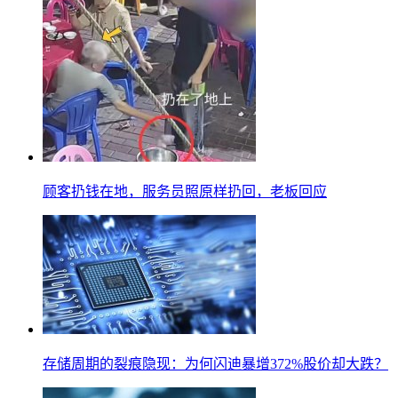
顾客扔钱在地，服务员照原样扔回，老板回应
存储周期的裂痕隐现：为何闪迪暴增372%股价却大跌？