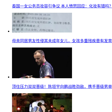
泰国一女公务员妆容引争议 本人愤怒回应：化妆有错吗
母亲同居男友性侵其未成年女儿，女孩多重残疾患有发育
顶住压力双双晋级！陈垣宇向鹏战胜劲敌，携手晋级男单