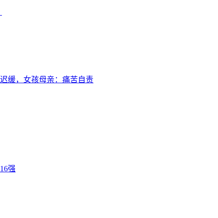
？
迟缓，女孩母亲：痛苦自责
16强