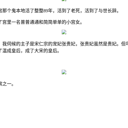
宫那个鬼本地活了整整89年，活到了老死，活到了与世长辞。
了宫里一名普普通通和简简单单的小宫女。
。我伺候的主子是宋仁宗的宠妃张贵妃，张贵妃虽然是贵妃。但
了温成皇后，成了大宋的皇后。
嫔之一。