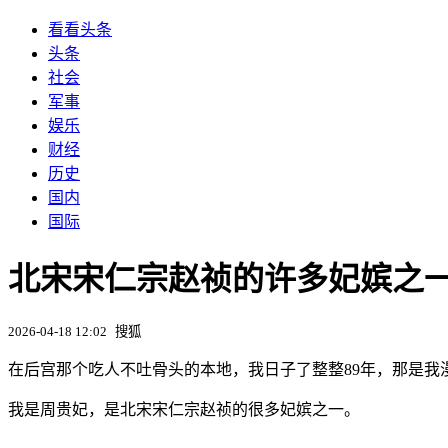
看看头条
头条
社会
军事
娱乐
财经
历史
国内
国际
北宋宋仁宗赵祯的许多妃嫔之一
2026-04-18 12:02
搜狐
在后宫那个吃人不吐骨头的本地，我日子了整整89年，那是我
我是周贵妃，是北宋宋仁宗赵祯的很多妃嫔之一。