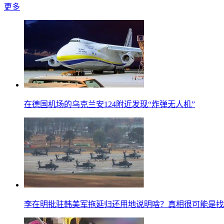
更多
在德国机场的乌克兰安124附近发现“炸弹无人机”
李在明批驻韩美军拖延归还用地说明啥？真相很可能是找