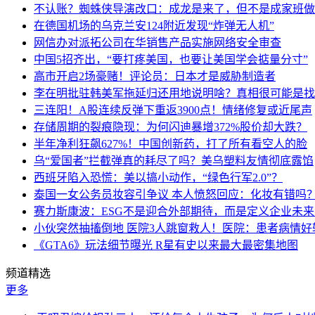
不认账？蜘蛛侠导演改口：成龙是来了，但不是成家班做
在德国机场的乌克兰安124附近发现“炸弹无人机”
网信办对派拓公司在华销售产品实施网络安全审查
中国5招齐出，“要打疼美国，也要让美国学会掂量分寸”
高市开启2场豪赌！评论员：日本才是威胁制造者
李在明批驻韩美军拖延归还用地说明啥？真相很可能是找
三连阳！A股连续反弹下重返3900点！情绪修复或近尾声
存储周期的裂痕隐现：为何闪迪暴增372%股价却大跌？
半年净利狂飙627%！中国创新药，打了所有看空人的脸
乌“爱国者”拦截弹真的耗尽了吗？美乌塑料友情彻底露馅
西班牙陷入恐慌：美以搞小动作，“绿色行军2.0”？
泰国一女公务员妆容引争议 本人愤怒回应：化妆有错吗
赛力斯康波：ESG不是迎合外部期待，而是定义企业未
小伙突然抽搐倒地 医院3人跳窗救人！医院：患者病情好
《GTA6》玩法细节曝光 R星有史以来最大最密集地图
频道精选
更多