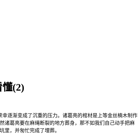
(2)
荣幸逐渐变成了沉重的压力。诸葛亮的棺材是上等金丝楠木制作
既然诸葛亮要在麻绳断裂的地方葬身，那不如我们自己动手把麻
的坑里，并匆忙完成了埋葬。