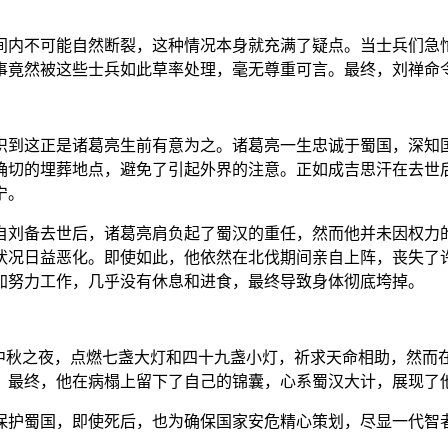
间内不可能自然断裂，这种情况本身就充满了疑点。当士兵们急
事竟然被这些士兵如此草率处理，毫无尊重可言。最终，刘禅命
识到这正是诸葛亮生前有意为之。诸葛亮一生忠诚于蜀国，深知
确切的埋葬地点，避免了引起外界的注意。正如成吉思汗在去世
宁。
自刘备去世后，诸葛亮肩负起了蜀汉的重任，然而他并未因权力
状况日益恶化。即使如此，他依然在北伐期间亲自上阵，丧失了
加努力工作，几乎没有休息和进食，最终导致身体彻底垮掉。
在中秋之夜，点燃七盏大灯和四十九盏小灯，祈求天命相助，然而
。最终，他在病榻上留下了自己的锦囊，心系蜀汉大计，展现了
保护蜀国，即使死后，也为确保国家安危精心策划，尽显一代智