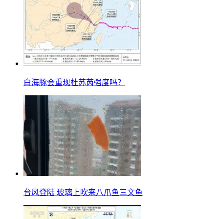
白海豚会重现杜苏芮强度吗？
台风登陆 玻璃上吹来八爪鱼三文鱼