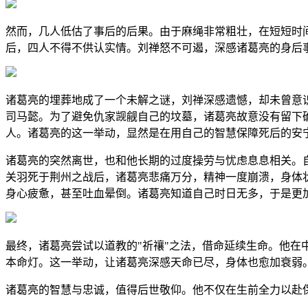
然而，几人低估了事后的后果。由于麻绳非常粗壮，在短短时
后，四人不得不供认实情。刘禅怒不可遏，深感诸葛亮的身后
诸葛亮的埋葬地成了一个未解之谜，刘禅深感遗憾，却未曾意
司马懿。为了避免仇家觊觎自己的坟墓，诸葛亮故意没有留下
人。诸葛亮的这一举动，显然是在用自己的智慧保障死后的安
诸葛亮的突然离世，也和他长期的过度操劳与忧虑息息相关。
关羽死于荆州之战后，诸葛亮悲痛万分，精神一度崩溃，身体
身心疲惫，甚至吐血晕倒。诸葛亮知道自己时日无多，于是更
最终，诸葛亮尝试以道教的"祈禳"之法，借命延续生命。他
本命灯。这一举动，让诸葛亮深感天命已尽，身体也愈加衰弱
诸葛亮的智慧与忠诚，值得后世敬仰。他不仅在生前全力以赴