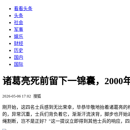
看看头条
头条
社会
军事
娱乐
财经
历史
国内
国际
诸葛亮死前留下一锦囊，2000
2026-05-06 17:02
搜狐
刚开始，这四名士兵感到无比荣幸，毕恭毕敬地抬着诸葛亮的
的，异常沉重，士兵们背负着它，渐渐汗流浃背，脚步也开始
绳割断，岂不是正好？"这一提议立即得到其他士兵的响应，