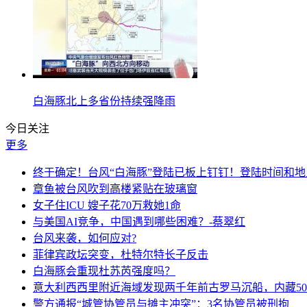
白海豚北上多省份持续强降雨
今日关注
更多
终于确定！台风“白海豚”登陆已板上钉钉！登陆时间和地
章鱼被台风吹到高楼紧贴在玻璃窗
女子住ICU 嫂子花70万救她1命
与美国AI竞争，中国遇到哪些困难？-蔡翠红
台风来袭，如何应对?
菲律宾政坛突变，杜特尔特长子反击
白海豚会重现杜苏芮强度吗？
意大利西西里附近海域发现两千年前古罗马沉船，内藏50
警方通报“城管协管员与摊主冲突”：3名协管员被刑拘