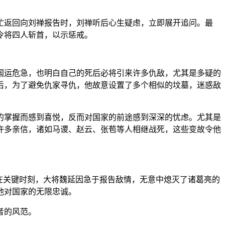
忙返回向刘禅报告时，刘禅听后心生疑虑，立即展开追问。最
令将四人斩首，以示惩戒。
国运危急，也明白自己的死后必将引来许多仇敌，尤其是多疑的
后，为了避免仇家寻仇，他故意设置了多个相似的坟墓，迷惑敌
的掌握而感到喜悦，反而对国家的前途感到深深的忧虑。尤其是
许多亲信，诸如马谡、赵云、张苞等人相继战死，这些变故令他
在关键时刻，大将魏延因急于报告敌情，无意中熄灭了诸葛亮的
他对国家的无限忠诚。
者的风范。