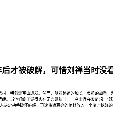
年后才被破解，可惜刘禅当时没看懂
棺材，朝着定军山进发。然而，随着路途的加长，负担的加重，
迟缓。当他们终于觉得实在无力继续时，一名士兵突发奇想："
四人决定动手破坏麻绳，迅速将诸葛亮的棺材放入一个临时挖好