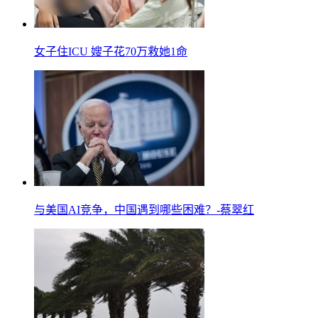
女子住ICU 嫂子花70万救她1命
与美国AI竞争，中国遇到哪些困难？-蔡翠红