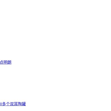
点明朗
0多个双耳陶罐