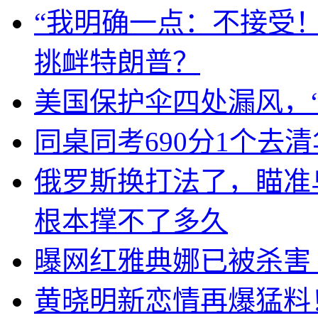
“我明确一点：不接受
挑衅特朗普？
美国保护伞四处漏风，
同桌同考690分1个去
俄罗斯换打法了，瞄准
根本撑不了多久
曝网红雅典娜已被杀害
黄晓明新恋情再爆猛料