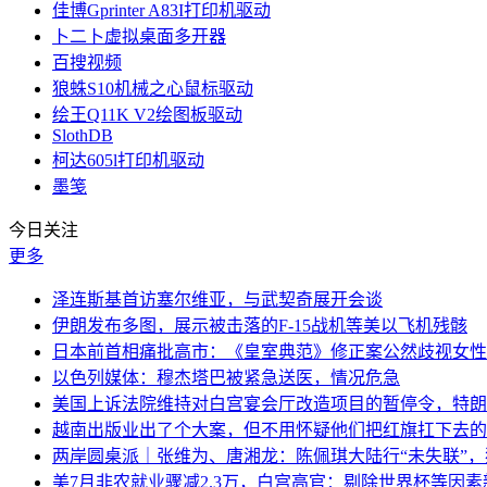
佳博Gprinter A83I打印机驱动
卜二卜虚拟桌面多开器
百搜视频
狼蛛S10机械之心鼠标驱动
绘王Q11K V2绘图板驱动
SlothDB
柯达605l打印机驱动
墨笺
今日关注
更多
泽连斯基首访塞尔维亚，与武契奇展开会谈
伊朗发布多图，展示被击落的F-15战机等美以飞机残骸
日本前首相痛批高市：《皇室典范》修正案公然歧视女性
以色列媒体：穆杰塔巴被紧急送医，情况危急
美国上诉法院维持对白宫宴会厅改造项目的暂停令，特朗
越南出版业出了个大案，但不用怀疑他们把红旗扛下去的
两岸圆桌派｜张维为、唐湘龙：陈佩琪大陆行“未失联”
美7月非农就业骤减2.3万，白宫高官：剔除世界杯等因