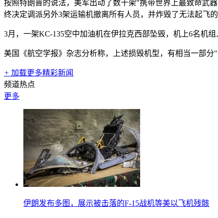
按照特朗普的说法，美军出动了数十架"携带世界上最致命武器的
终决定调派另外3架运输机撤离所有人员，并炸毁了无法起飞
3月，一架KC-135空中加油机在伊拉克西部坠毁，机上6名机
美国《航空学报》杂志分析称，上述损毁机型，有相当一部分"不
+
加载更多精彩新闻
频道热点
更多
伊朗发布多图，展示被击落的F-15战机等美以飞机残骸