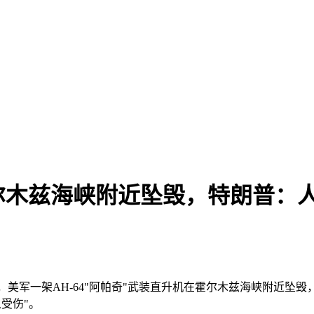
尔木兹海峡附近坠毁，特朗普：
美军一架AH-64"阿帕奇"武装直升机在霍尔木兹海峡附近坠
受伤"。