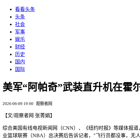
看看头条
头条
社会
军事
娱乐
财经
历史
国内
国际
美军“阿帕奇”武装直升机在霍
2026-06-09 19:00
观察者网
【文/观察者网 张菁娟】
综合美国有线电视新闻网（CNN）、《纽约时报》等媒体报道，
业篮球联赛（NBA）总决赛后告诉记者，"飞行员都没事，无人