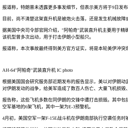
报道称，特朗普未透露更多事发细节，但表示美方将于9日发
目前，尚不清楚这架直升机是被炮火击落，还是发生机械故障
据美国中央司令部官网介绍，"阿帕奇"武装直升机主要用于
该机型曾多次出动，用于打击伊朗小型船只。
报道称，本次事故最终得到美方官方证实，将是本轮美伊冲突爆
AH-64"阿帕奇"武装直升机
IC photo
根据美国国会研究服务部近期发布的报告显示，美以对伊朗动武
对伊朗发动的战争，给美军造成了数百人伤亡、大量飞机损毁
报告称，这些飞机多数在同伊朗的交锋中遭打击损毁。其中包括2
空军基地的6架飞机，其中一架为E-3预警机。
4月初，美国空军一架F-15E战斗机在伊朗南部执行空袭任务