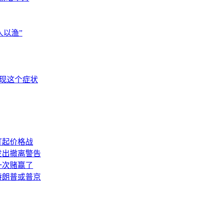
以渔”
出现这个症状
打起价格战
发出撤离警告
一次赌赢了
特朗普或普京