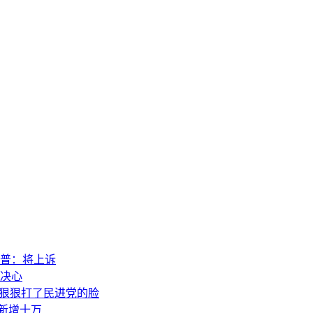
普：将上诉
决心
，狠狠打了民进党的脸
素新增十万