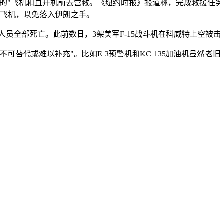
"飞机和直升机前去营救。《纽约时报》报道称，完成救援任务后，
的飞机，以免落入伊朗之手。
组人员全部死亡。此前数日，3架美军F-15战斗机在科威特上空被
可替代或难以补充"。比如E-3预警机和KC-135加油机虽然