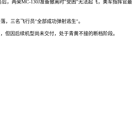
两架MC-130J准备撤离时"受困"无法起飞，美军指挥官最
击落，三名飞行员"全部成功弹射逃生"。
老旧，但因后续机型尚未交付，处于青黄不接的断档阶段。