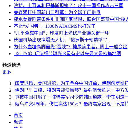
沙特、土耳其和巴基斯坦签了：攻击一国视作攻击三国
美媒紧盯中国新出口引擎：为全球工厂供货
缩水美援附带条件引非洲国家警惕，联合国盛赞中国“授人
不止“爱国者”，1300枚ATACMS也打光了
“几乎全靠中国”，印度盯上光伏产业链关键一环
德国机场出现携爆无人机，“俄罗斯干预选举”？
为什么血糖高脚最先“遭殃”？糖尿病患者，脚上一般会
《GTA6》玩法细节曝光 R星有史以来最大最密集地图
频道精选
更多
印度退场，美国进犯，为了争夺中国订单，伊朗俄罗斯
伊朗已举白旗，特朗普却没赢够？最强航母抵达，中方
真被中国打服了，驻韩美军司令向韩国道歉，李在明这
俄乌冲突4周年，伤亡高达180万？最终赢家出现，不是
首页
频道