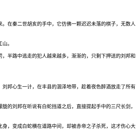
来。在秦二世胡亥的手中，它仿佛一颗迟迟未落的棋子，无数人
江山。
罚，半路中逃走的犯人越来越多，渐渐的，只剩下押送的刘邦和
，刘邦心生一计，在丰县的涸泽地带，趁着夜色醉酒放走了所有
朦胧的刘邦在听说有白蛇挡道之后，直接提起手中的三尺长剑，
化身，变成白蛇横在道路中间，却被赤帝之子杀死，这才伤心大