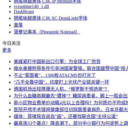
狮尾咏腿黑体 CJK JP Medium字体
vcruntime140_1.dll
DashBeam
狮尾咏腿黑体 CJK SC DemiLight字体
墨笺
菠萝记事本（Pineapple Notepad）
今日关注
更多
美媒紧盯中国新出口引擎：为全球工厂供货
缩水美援附带条件引非洲国家警惕，联合国盛赞中国“授人
不止“爱国者”，1300枚ATACMS也打光了
“几乎全靠中国”，印度盯上光伏产业链关键一环
德国机场出现携爆无人机，“俄罗斯干预选举”？
为什么血糖高脚最先“遭殃”？糖尿病患者，脚上一般会
新小区物业费单价动辄4元以上合理吗？为何质价不符成
医院开颅手术错将健康部位切除致患者病危，日本京都大
媒体：菲律宾自说自“画”，还要找联合国“主持公道”
最高涨33个基点！降息潮下，部分中小银行为何逆势上