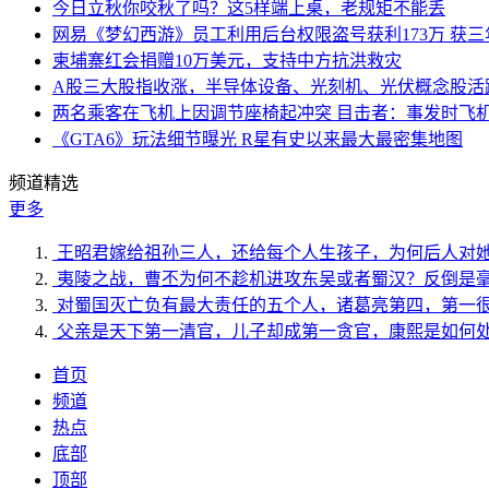
今日立秋你咬秋了吗？这5样端上桌，老规矩不能丢
网易《梦幻西游》员工利用后台权限盗号获利173万 获三
柬埔寨红会捐赠10万美元，支持中方抗洪救灾
A股三大股指收涨，半导体设备、光刻机、光伏概念股活
两名乘客在飞机上因调节座椅起冲突 目击者：事发时飞
《GTA6》玩法细节曝光 R星有史以来最大最密集地图
频道精选
更多
王昭君嫁给祖孙三人，还给每个人生孩子，为何后人对
夷陵之战，曹丕为何不趁机进攻东吴或者蜀汉？反倒是
对蜀国灭亡负有最大责任的五个人，诸葛亮第四，第一
父亲是天下第一清官，儿子却成第一贪官，康熙是如何
首页
频道
热点
底部
顶部