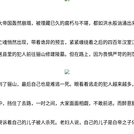
大帝国轰然崩塌，被埋藏已久的腐朽与不堪，都如洪水般汹涌出
亡魂悄然出现，带着诡异的预言，紧紧缠绕着之后的四百年汉室
送县里的犯人前往骊山修建陵墓。但在路上，因为畏惧严苛的刑
到了骊山，最后自己也是难逃一死。眼看着逃走的犯人越来越多
中，挡住了去路，一时之间，大家面面相觑，不敢前进。而醉意
哭诉着自己的儿子被人杀死。老妇人说，自己的儿子是白帝之子