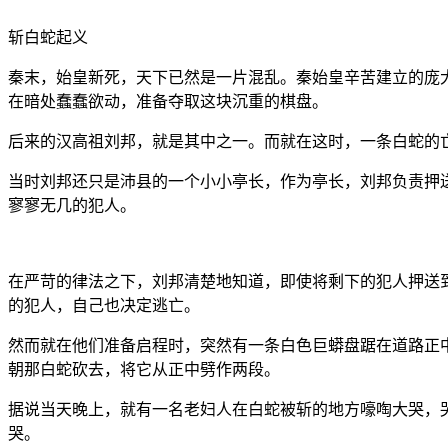
斩白蛇起义
秦末，始皇新死，天下已然是一片混乱。秦始皇辛苦建立的庞
在暗处蠢蠢欲动，准备夺取这块沉重的棋盘。
后来的汉高祖刘邦，就是其中之一。而就在这时，一条白蛇的
当时刘邦还只是沛县的一个小小亭长，作为亭长，刘邦负责押
寥寥无几的犯人。
在严苛的律法之下，刘邦清楚地知道，即使将剩下的犯人押送
的犯人，自己也决定逃亡。
然而就在他们准备启程时，突然有一条白色巨蟒盘踞在道路正
朝那白蛇砍去，将它从正中劈作两段。
据说当天晚上，就有一名老妇人在白蛇被斩的地方嚎啕大哭，
哭。