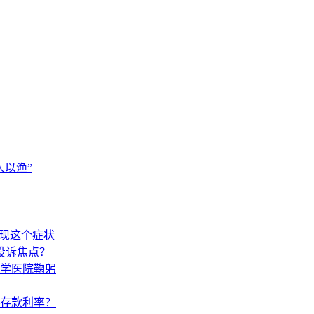
以渔”
出现这个症状
投诉焦点？
学医院鞠躬
调存款利率？