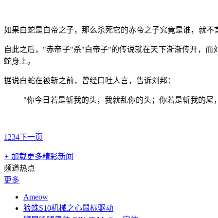
如果白蛇是白帝之子，那么杀死它的赤帝之子究竟是谁，就不
自此之后，"赤帝子"杀"白帝子"的传说就在天下渐渐传开，
蛇身上。
据说白蛇在被斩之前，曾经口吐人言，告诉刘邦：
"你今日若是斩我的头，我就乱你的头；你若是斩我的尾
1
2
3
4
下一页
+
加载更多精彩新闻
频道热点
更多
Ameow
狼蛛S10机械之心鼠标驱动