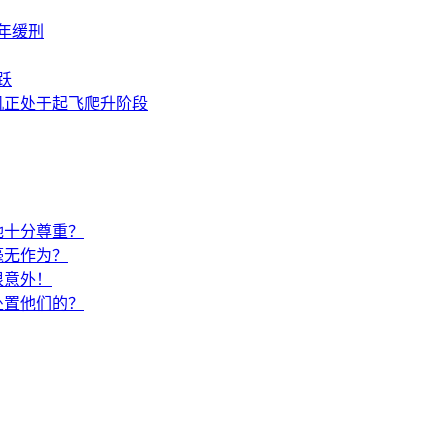
年缓刑
跃
机正处于起飞爬升阶段
她十分尊重？
毫无作为？
很意外！
处置他们的？