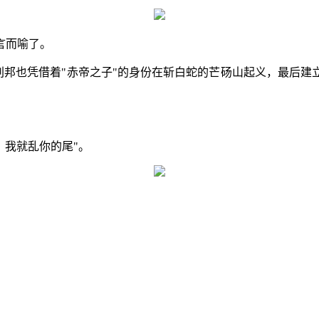
言而喻了。
而刘邦也凭借着"赤帝之子"的身份在斩白蛇的芒砀山起义，最后
，我就乱你的尾"。