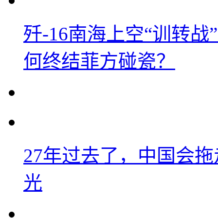
歼-16南海上空“训转
何终结菲方碰瓷？
27年过去了，中国会
光