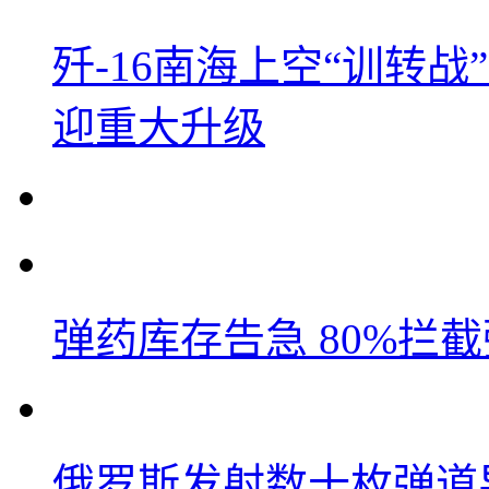
歼-16南海上空“训转
迎重大升级
弹药库存告急 80%拦
俄罗斯发射数十枚弹道