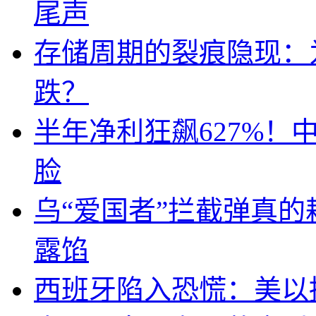
尾声
存储周期的裂痕隐现：为
跌？
半年净利狂飙627%
脸
乌“爱国者”拦截弹真
露馅
西班牙陷入恐慌：美以搞