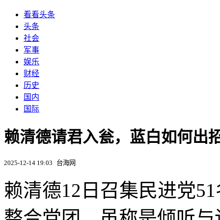
看看头条
头条
社会
军事
娱乐
财经
历史
国内
国际
赖清德请君入瓮，蓝白如何出
2025-12-14 19:03
台海网
赖清德12日召集民进党5
整合党团，虽称是倾听与