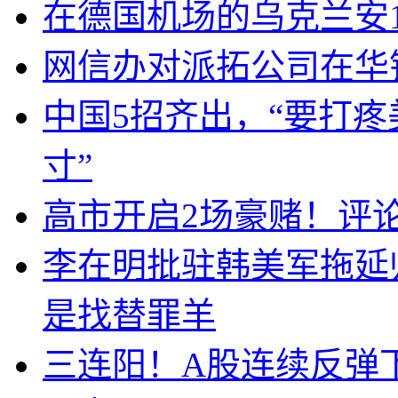
在德国机场的乌克兰安1
网信办对派拓公司在华
中国5招齐出，“要打
寸”
高市开启2场豪赌！评
李在明批驻韩美军拖延
是找替罪羊
三连阳！A股连续反弹下