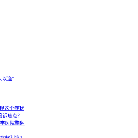
以渔”
出现这个症状
投诉焦点？
学医院鞠躬
调存款利率？