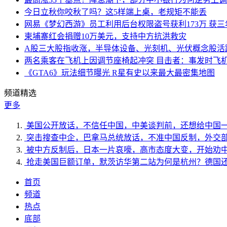
今日立秋你咬秋了吗？这5样端上桌，老规矩不能丢
网易《梦幻西游》员工利用后台权限盗号获利173万 获三
柬埔寨红会捐赠10万美元，支持中方抗洪救灾
A股三大股指收涨，半导体设备、光刻机、光伏概念股活
两名乘客在飞机上因调节座椅起冲突 目击者：事发时飞
《GTA6》玩法细节曝光 R星有史以来最大最密集地图
频道精选
更多
美国公开放话，不信任中国，中美谈判前，还想给中国
突击搜查中企，巴拿马总统放话，不准中国反制，外交
被中方反制后，日本一片哀嚎，高市态度大变，开始劝
抢走美国巨额订单，默茨访华第二站为何是杭州？德国
首页
频道
热点
底部