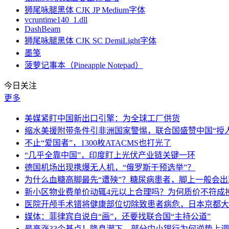
狮尾咏腿黑体 CJK JP Medium字体
vcruntime140_1.dll
DashBeam
狮尾咏腿黑体 CJK SC DemiLight字体
墨笺
菠萝记事本（Pineapple Notepad）
今日关注
更多
美媒紧盯中国新出口引擎：为全球工厂供货
缩水美援附带条件引非洲国家警惕，联合国盛赞中国“授人
不止“爱国者”，1300枚ATACMS也打光了
“几乎全靠中国”，印度盯上光伏产业链关键一环
德国机场出现携爆无人机，“俄罗斯干预选举”？
为什么血糖高脚最先“遭殃”？糖尿病患者，脚上一般会
新小区物业费单价动辄4元以上合理吗？为何质价不符成
医院开颅手术错将健康部位切除致患者病危，日本京都大
媒体：菲律宾自说自“画”，还要找联合国“主持公道”
最高涨33个基点！降息潮下，部分中小银行为何逆势上