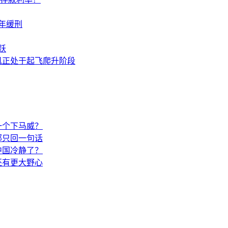
年缓刑
跃
机正处于起飞爬升阶段
一个下马威？
部只回一句话
中国冷静了？
还有更大野心