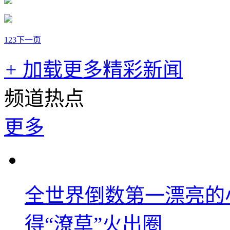
1
2
3
下一页
+
加载更多精彩新闻
频道热点
更多
全世界倒数第一漂亮的
得“潦草”火出圈