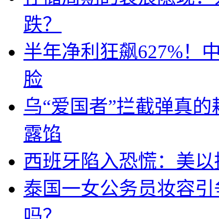
跌？
半年净利狂飙627%
脸
乌“爱国者”拦截弹真
露馅
西班牙陷入恐慌：美以搞
泰国一女公务员妆容引
吗？