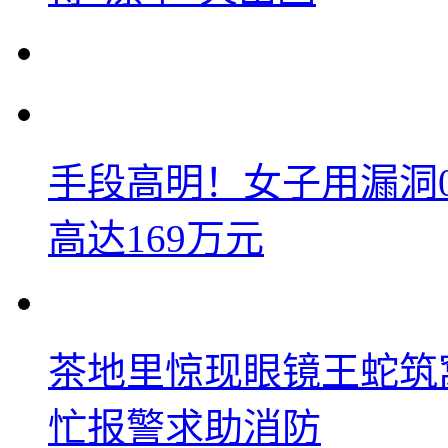
手段高明！女子用漏洞
高达169万元
茶地里惊现眼镜王蛇筑
忙报警求助消防