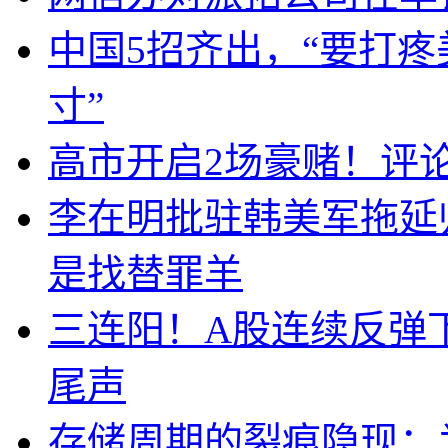
中国5招齐出，“要打
寸”
高市开启2场豪赌！评
李在明批驻韩美军拖延
是找替罪羊
三连阳！A股连续反弹下
尾声
存储周期的裂痕隐现：为