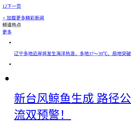
1
2
下一页
+
加载更多精彩新闻
频道热点
更多
辽宁多地近岸将发生海洋热浪，多地37～39℃、局地突破
新台风鲸鱼生成 路径
流双预警！