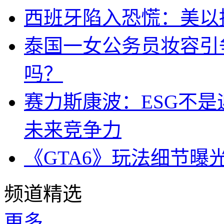
西班牙陷入恐慌：美以搞
泰国一女公务员妆容引
吗？
赛力斯康波：ESG不
未来竞争力
《GTA6》玩法细节曝
频道精选
更多