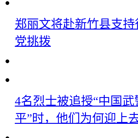
郑丽文将赴新竹县支持
党挑拨
4名烈士被追授“中国武
平”时，他们为何迎上