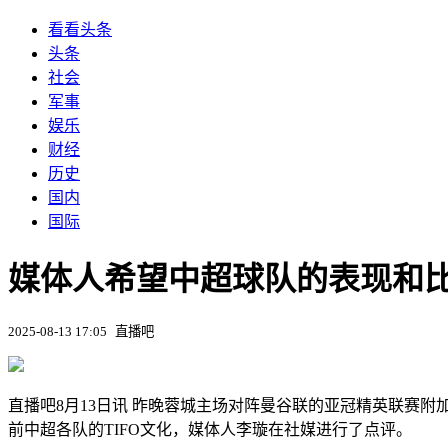
看看头条
头条
社会
军事
娱乐
财经
历史
国内
国际
媒体人希望中超球队的表现和比
2025-08-13 17:05
直播吧
直播吧8月13日讯 昨晚蓉城主场对阵曼谷联的亚冠精英联赛附加
前中超各队的TIFO文化，媒体人李璇在社媒进行了点评。