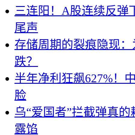
三连阳！A股连续反弹下
尾声
存储周期的裂痕隐现：为
跌？
半年净利狂飙627%
脸
乌“爱国者”拦截弹真
露馅