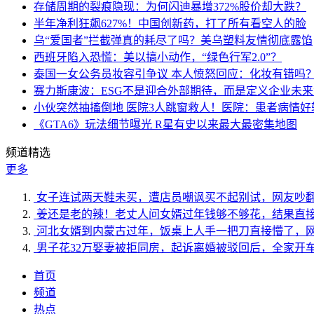
存储周期的裂痕隐现：为何闪迪暴增372%股价却大跌？
半年净利狂飙627%！中国创新药，打了所有看空人的脸
乌“爱国者”拦截弹真的耗尽了吗？美乌塑料友情彻底露馅
西班牙陷入恐慌：美以搞小动作，“绿色行军2.0”？
泰国一女公务员妆容引争议 本人愤怒回应：化妆有错吗
赛力斯康波：ESG不是迎合外部期待，而是定义企业未
小伙突然抽搐倒地 医院3人跳窗救人！医院：患者病情好
《GTA6》玩法细节曝光 R星有史以来最大最密集地图
频道精选
更多
女子连试两天鞋未买，遭店员嘲讽买不起别试，网友吵
姜还是老的辣！老丈人问女婿过年钱够不够花，结果直
河北女婿到内蒙古过年，饭桌上人手一把刀直接懵了，
男子花32万娶妻被拒同房，起诉离婚被驳回后，全家开
首页
频道
热点