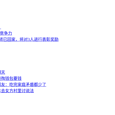
？
来竞争力
转已回家，将对3人进行表彰奖励
翻天
接掏钱包要钱
网友：吃完家庭矛盾都少了
车去女方村里讨说法