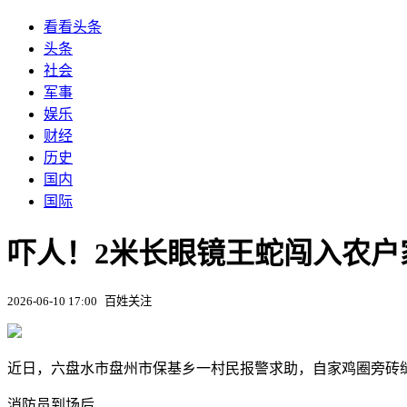
看看头条
头条
社会
军事
娱乐
财经
历史
国内
国际
吓人！2米长眼镜王蛇闯入农
2026-06-10 17:00
百姓关注
近日，六盘水市盘州市保基乡一村民报警求助，自家鸡圈旁砖
消防员到场后