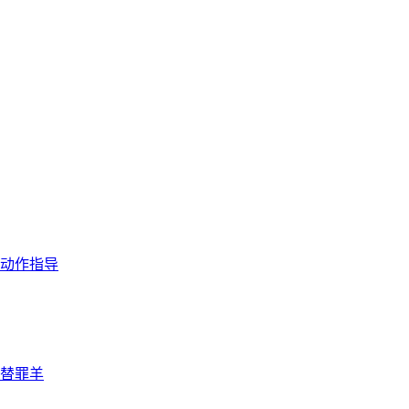
动作指导
替罪羊