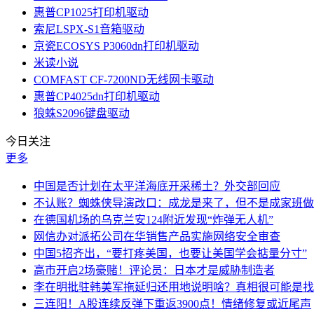
惠普CP1025打印机驱动
索尼LSPX-S1音箱驱动
京瓷ECOSYS P3060dn打印机驱动
米读小说
COMFAST CF-7200ND无线网卡驱动
惠普CP4025dn打印机驱动
狼蛛S2096键盘驱动
今日关注
更多
中国是否计划在太平洋海底开采稀土？外交部回应
不认账？蜘蛛侠导演改口：成龙是来了，但不是成家班做
在德国机场的乌克兰安124附近发现“炸弹无人机”
网信办对派拓公司在华销售产品实施网络安全审查
中国5招齐出，“要打疼美国，也要让美国学会掂量分寸”
高市开启2场豪赌！评论员：日本才是威胁制造者
李在明批驻韩美军拖延归还用地说明啥？真相很可能是找
三连阳！A股连续反弹下重返3900点！情绪修复或近尾声