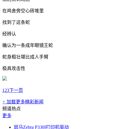
在鸡舍旁空心砖堆里
找到了这条蛇
经辨认
确认为一条成年眼镜王蛇
蛇身粗壮堪比成人手臂
极具攻击性
1
2
3
下一页
+
加载更多精彩新闻
频道热点
更多
斑马Zebra P330I打印机驱动