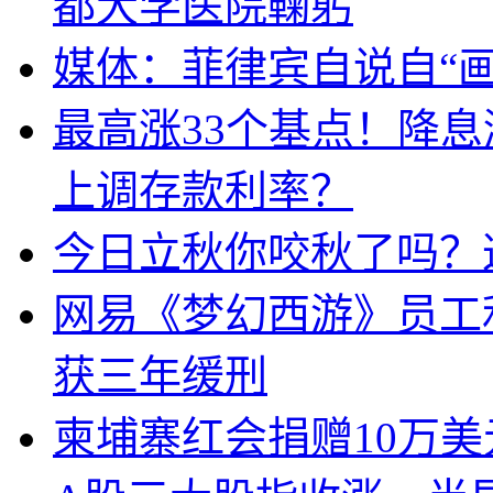
都大学医院鞠躬
媒体：菲律宾自说自“画
最高涨33个基点！降
上调存款利率？
今日立秋你咬秋了吗？
网易《梦幻西游》员工
获三年缓刑
柬埔寨红会捐赠10万