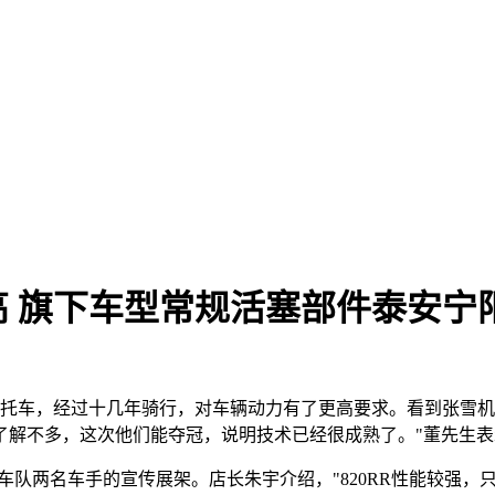
 旗下车型常规活塞部件泰安宁阳造
量摩托车，经过十几年骑行，对车辆动力有了更高要求。看到张雪机
了解不多，这次他们能夺冠，说明技术已经很成熟了。"董先生
摆放着车队两名车手的宣传展架。店长朱宇介绍，"820RR性能较