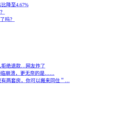
降至4.67%
？
来了吗？
队拒绝退款…网友炸了
濒临崩溃，更无奈的是……
我有两套房，你可以搬来同住＂…