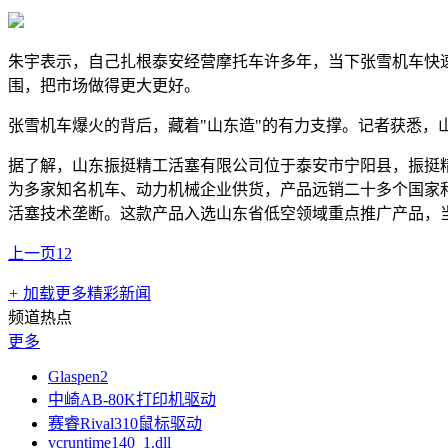
朱宇表示，自己扎根泰安经营摩托车许多年，当下张雪机车快
围，把市场做得更大更好。
张雪机车爆火的背后，藏着"山东造"的有力支撑。记者获悉，
据了解，山东振挺精工活塞有限公司位于泰安市宁阳县，振挺精
为多家知名机车、动力机械企业供货，产品远销二十多个国家和
活塞技术垄断。这款产品入选山东省低空领域重点推广产品，当前
上一页
1
2
+
加载更多精彩新闻
频道热点
更多
Glaspen2
中崎AB-80K打印机驱动
赛睿Rival310鼠标驱动
vcruntime140_1.dll