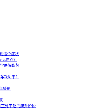
出现这个症状
投诉焦点？
学医院鞠躬
调存款利率？
年缓刑
跃
机正处于起飞爬升阶段