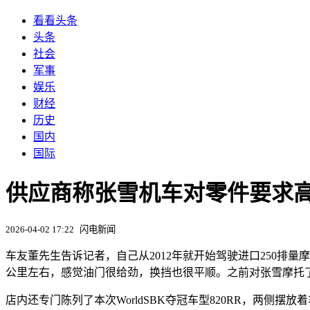
看看头条
头条
社会
军事
娱乐
财经
历史
国内
国际
供应商称张雪机车对零件要求高
2026-04-02 17:22
闪电新闻
车友董先生告诉记者，自己从2012年就开始驾驶进口250排
公里左右，感觉油门很给劲，换挡也很平顺。之前对张雪摩托
店内还专门陈列了本次WorldSBK夺冠车型820RR，两侧