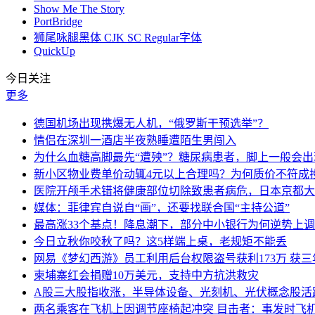
Show Me The Story
PortBridge
狮尾咏腿黑体 CJK SC Regular字体
QuickUp
今日关注
更多
德国机场出现携爆无人机，“俄罗斯干预选举”？
情侣在深圳一酒店半夜熟睡遭陌生男闯入
为什么血糖高脚最先“遭殃”？糖尿病患者，脚上一般会
新小区物业费单价动辄4元以上合理吗？为何质价不符成
医院开颅手术错将健康部位切除致患者病危，日本京都大
媒体：菲律宾自说自“画”，还要找联合国“主持公道”
最高涨33个基点！降息潮下，部分中小银行为何逆势上
今日立秋你咬秋了吗？这5样端上桌，老规矩不能丢
网易《梦幻西游》员工利用后台权限盗号获利173万 获三
柬埔寨红会捐赠10万美元，支持中方抗洪救灾
A股三大股指收涨，半导体设备、光刻机、光伏概念股活
两名乘客在飞机上因调节座椅起冲突 目击者：事发时飞