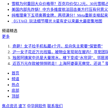
雪糕为何重回大众价格带？百克均价仅2.2元，30元雪糕占比
美国内部先炸锅！中方多维度依法回击美方打压有何意义
纯推理拿下五项奥赛金牌，两项满分！Meta重新支棱起
《GTA6》玩法细节曝光 R星有史以来最大最密集地图
频道精选
更多
奇葩！女子捡手机私藏4个月，反向失主索要“保管费”
沪一女子花近万元找猫，被物业发现就在屋内！寻宠团
独居阿姨家中总是大量放水，楼下变成“水帘洞”，邻居
近百万元存款被悄悄转走！上海阿婆毫无察觉，还说＂
首页
频道
热点
底部
顶部
焦点资讯
速下
中华网软件
联系我们