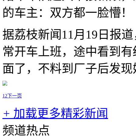
的车主：双方都一脸懵！
据荔枝新闻11月19日报
常开车上班，途中看到有
面了，不料到厂子后发现
1
2
下一页
+
加载更多精彩新闻
频道热点