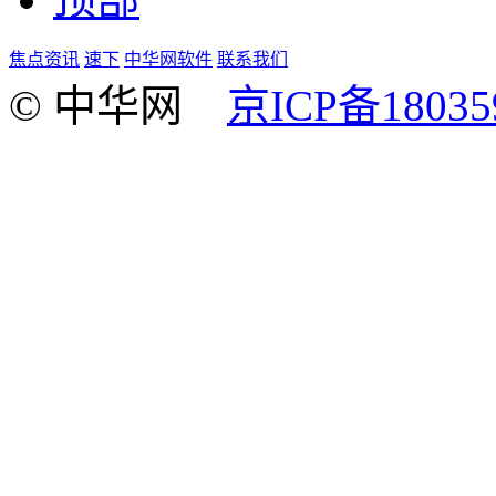
焦点资讯
速下
中华网软件
联系我们
© 中华网
京ICP备18035