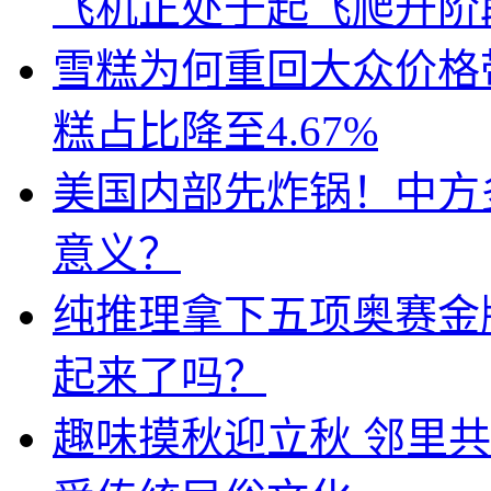
飞机正处于起飞爬升阶
雪糕为何重回大众价格带
糕占比降至4.67%
美国内部先炸锅！中方
意义？
纯推理拿下五项奥赛金牌
起来了吗？
趣味摸秋迎立秋 邻里共