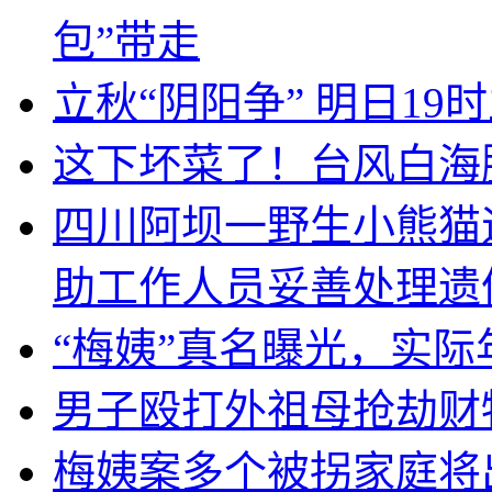
包”带走
立秋“阴阳争” 明日19
这下坏菜了！台风白海
四川阿坝一野生小熊猫
助工作人员妥善处理遗
“梅姨”真名曝光，实
男子殴打外祖母抢劫财
梅姨案多个被拐家庭将