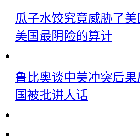
瓜子水饺究竟威胁了美
美国最阴险的算计
鲁比奥谈中美冲突后果
国被批讲大话