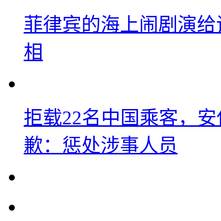
菲律宾的海上闹剧演给
相
拒载22名中国乘客，安
歉：惩处涉事人员