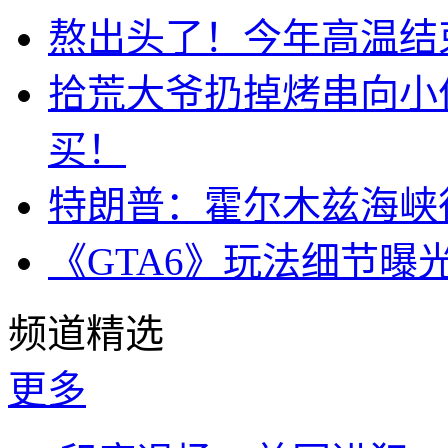
熬出头了！今年高温结
拾荒大爷扔掉烤串向小
买！
特朗普：霍尔木兹海峡
《GTA6》玩法细节曝
频道精选
更多