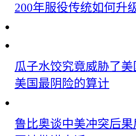
200年服役传统如何升
瓜子水饺究竟威胁了美
美国最阴险的算计
鲁比奥谈中美冲突后果