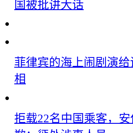
国被批讲大话
菲律宾的海上闹剧演给
相
拒载22名中国乘客，安