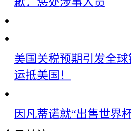
歉：惩处涉事人员
美国关税预期引发全球铜
运抵美国！
因凡蒂诺就“出售世界杯