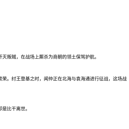
歼灭叛贼，在战场上厮杀为商朝的领土保驾护航。
繁荣。纣王登基之时，闻仲正在北海与袁海通进行征战，这场战
却是比干离世。