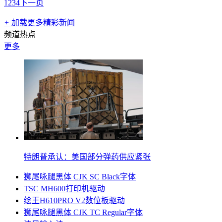
1
2
3
4
下一页
+
加载更多精彩新闻
频道热点
更多
特朗普承认：美国部分弹药供应紧张
狮尾咏腿黑体 CJK SC Black字体
TSC MH600打印机驱动
绘王H610PRO V2数位板驱动
狮尾咏腿黑体 CJK TC Regular字体