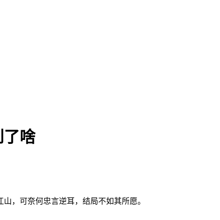
到了啥
。
江山，可奈何忠言逆耳，结局不如其所愿。