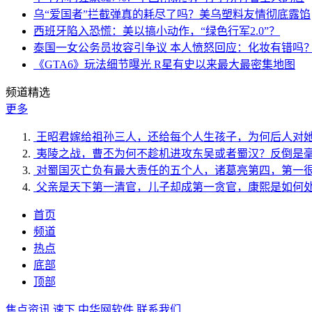
乌“爱国者”拦截弹真的耗尽了吗？美乌塑料友情彻底露馅
西班牙陷入恐慌：美以搞小动作，“绿色行军2.0”？
泰国一女公务员妆容引争议 本人愤怒回应：化妆有错吗
《GTA6》玩法细节曝光 R星有史以来最大最密集地图
频道精选
更多
王昭君嫁给祖孙三人，还给每个人生孩子，为何后人对
夷陵之战，曹丕为何不趁机进攻东吴或者蜀汉？反倒是
对蜀国灭亡负有最大责任的五个人，诸葛亮第四，第一
父亲是天下第一清官，儿子却成第一贪官，康熙是如何
首页
频道
热点
底部
顶部
焦点资讯
速下
中华网软件
联系我们