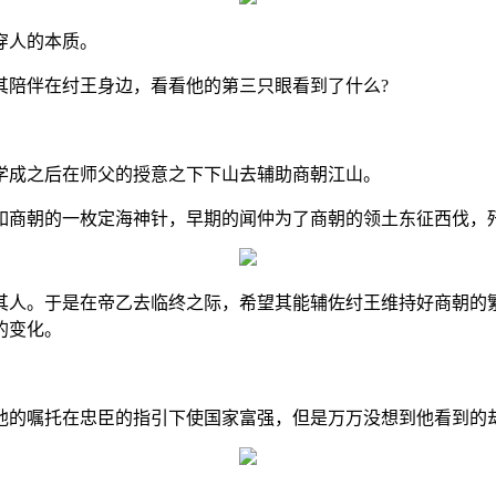
穿人的本质。
其陪伴在纣王身边，看看他的第三只眼看到了什么?
学成之后在师父的授意之下下山去辅助商朝江山。
如商朝的一枚定海神针，早期的闻仲为了商朝的领土东征西伐，
其人。于是在帝乙去临终之际，希望其能辅佐纣王维持好商朝的
的变化。
他的嘱托在忠臣的指引下使国家富强，但是万万没想到他看到的