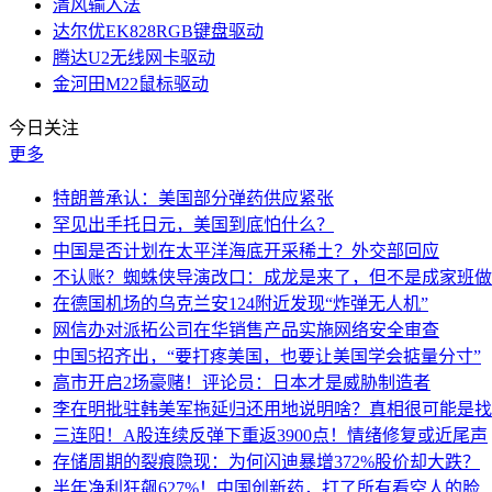
清风输入法
达尔优EK828RGB键盘驱动
腾达U2无线网卡驱动
金河田M22鼠标驱动
今日关注
更多
特朗普承认：美国部分弹药供应紧张
罕见出手托日元，美国到底怕什么？
中国是否计划在太平洋海底开采稀土？外交部回应
不认账？蜘蛛侠导演改口：成龙是来了，但不是成家班做
在德国机场的乌克兰安124附近发现“炸弹无人机”
网信办对派拓公司在华销售产品实施网络安全审查
中国5招齐出，“要打疼美国，也要让美国学会掂量分寸”
高市开启2场豪赌！评论员：日本才是威胁制造者
李在明批驻韩美军拖延归还用地说明啥？真相很可能是找
三连阳！A股连续反弹下重返3900点！情绪修复或近尾声
存储周期的裂痕隐现：为何闪迪暴增372%股价却大跌？
半年净利狂飙627%！中国创新药，打了所有看空人的脸