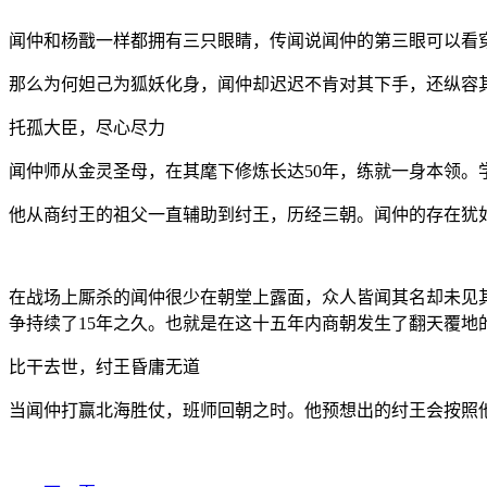
闻仲和杨戬一样都拥有三只眼睛，传闻说闻仲的第三眼可以看
那么为何妲己为狐妖化身，闻仲却迟迟不肯对其下手，还纵容
托孤大臣，尽心尽力
闻仲师从金灵圣母，在其麾下修炼长达50年，练就一身本领。
他从商纣王的祖父一直辅助到纣王，历经三朝。闻仲的存在犹
在战场上厮杀的闻仲很少在朝堂上露面，众人皆闻其名却未见
争持续了15年之久。也就是在这十五年内商朝发生了翻天覆地
比干去世，纣王昏庸无道
当闻仲打赢北海胜仗，班师回朝之时。他预想出的纣王会按照