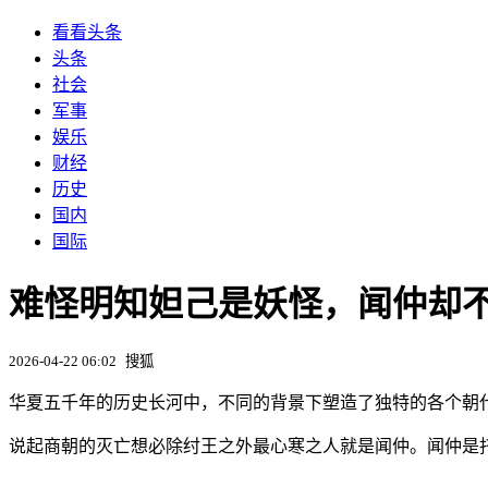
看看头条
头条
社会
军事
娱乐
财经
历史
国内
国际
难怪明知妲己是妖怪，闻仲却
2026-04-22 06:02
搜狐
华夏五千年的历史长河中，不同的背景下塑造了独特的各个朝
说起商朝的灭亡想必除纣王之外最心寒之人就是闻仲。闻仲是