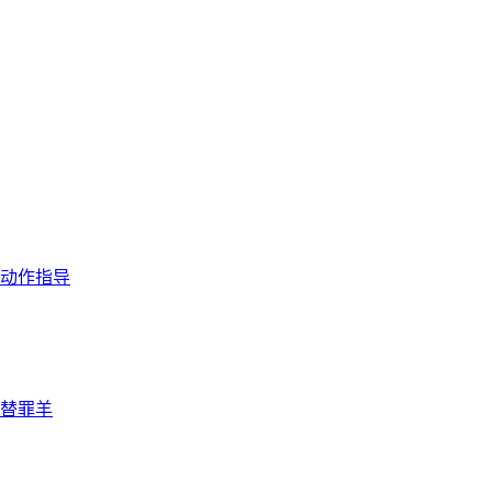
动作指导
替罪羊