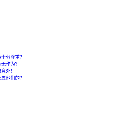
？
她十分尊重？
毫无作为？
很意外！
处置他们的？