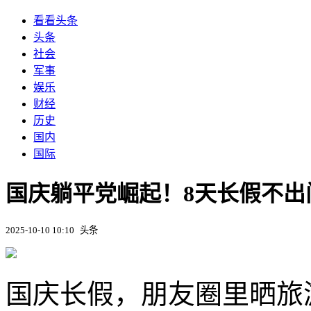
看看头条
头条
社会
军事
娱乐
财经
历史
国内
国际
国庆躺平党崛起！8天长假不
2025-10-10 10:10
头条
国庆长假，朋友圈里晒旅