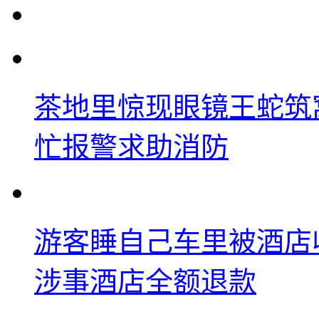
茶地里惊现眼镜王蛇筑
忙报警求助消防
游客睡自己车里被酒店
涉事酒店全额退款