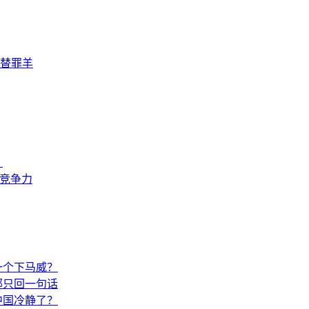
替罪羊
？
来竞争力
一个下马威？
部只回一句话
中国冷静了？