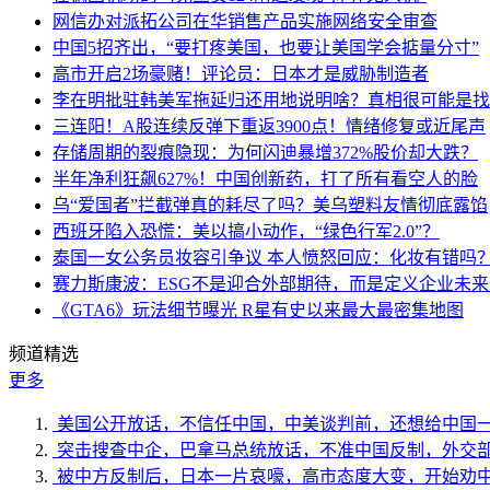
网信办对派拓公司在华销售产品实施网络安全审查
中国5招齐出，“要打疼美国，也要让美国学会掂量分寸”
高市开启2场豪赌！评论员：日本才是威胁制造者
李在明批驻韩美军拖延归还用地说明啥？真相很可能是找
三连阳！A股连续反弹下重返3900点！情绪修复或近尾声
存储周期的裂痕隐现：为何闪迪暴增372%股价却大跌？
半年净利狂飙627%！中国创新药，打了所有看空人的脸
乌“爱国者”拦截弹真的耗尽了吗？美乌塑料友情彻底露馅
西班牙陷入恐慌：美以搞小动作，“绿色行军2.0”？
泰国一女公务员妆容引争议 本人愤怒回应：化妆有错吗
赛力斯康波：ESG不是迎合外部期待，而是定义企业未
《GTA6》玩法细节曝光 R星有史以来最大最密集地图
频道精选
更多
美国公开放话，不信任中国，中美谈判前，还想给中国
突击搜查中企，巴拿马总统放话，不准中国反制，外交
被中方反制后，日本一片哀嚎，高市态度大变，开始劝