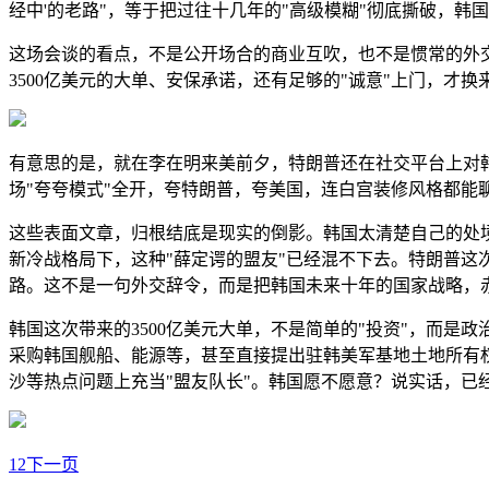
经中'的老路"，等于把过往十几年的"高级模糊"彻底撕破，
这场会谈的看点，不是公开场合的商业互吹，也不是惯常的外
3500亿美元的大单、安保承诺，还有足够的"诚意"上门，才换来
有意思的是，就在李在明来美前夕，特朗普还在社交平台上对
场"夸夸模式"全开，夸特朗普，夸美国，连白宫装修风格都
这些表面文章，归根结底是现实的倒影。韩国太清楚自己的处境
新冷战格局下，这种"薛定谔的盟友"已经混不下去。特朗普这
路。这不是一句外交辞令，而是把韩国未来十年的国家战略，
韩国这次带来的3500亿美元大单，不是简单的"投资"，而
采购韩国舰船、能源等，甚至直接提出驻韩美军基地土地所有
沙等热点问题上充当"盟友队长"。韩国愿不愿意？说实话，已
1
2
下一页