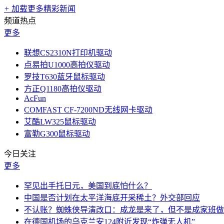
+
加载更多精彩新闻
频道热点
更多
联想CS2310N打印机驱动
点易拍U1000高拍仪驱动
罗技T630蓝牙鼠标驱动
方正Q1180高拍仪驱动
AcFun
COMFAST CF-7200ND无线网卡驱动
艾酷LW325鼠标驱动
富勒G300鼠标驱动
今日关注
更多
罕见出手托日元，美国到底怕什么？
中国是否计划在太平洋海底开采稀土？外交部回应
不认账？蜘蛛侠导演改口：成龙是来了，但不是成家班做
在德国机场的乌克兰安124附近发现“炸弹无人机”