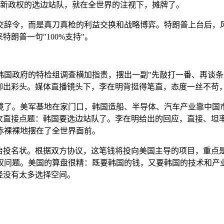
韩国新政权的选边站队，就在全世界的注视下，摊牌了。
交辞令，而是真刀真枪的利益交换和战略博弈。特朗普上台后，
特朗普一句"100%支持"。
韩国政府的特检组调查横加指责，摆出一副"先敲打一番、再谈条
能聊出彩头。媒体直播镜头下，李在明背挺得笔直，态度一丝不苟
了。美军基地在家门口，韩国造船、半导体、汽车产业靠中国市场
次直接点题：韩国要选边站队了。李在明给出的回应，直接、坦率
赤裸裸地摆在了全世界面前。
是政治投名状。根据双方协议，这笔钱将投向美国主导的项目，重
权问题。美国的算盘很精：既要韩国的钱，又要韩国的技术和产
经没有太多选择空间。