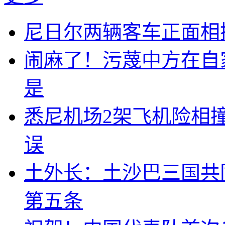
尼日尔两辆客车正面相撞
闹麻了！污蔑中方在自
是
悉尼机场2架飞机险相
误
土外长：土沙巴三国共
第五条