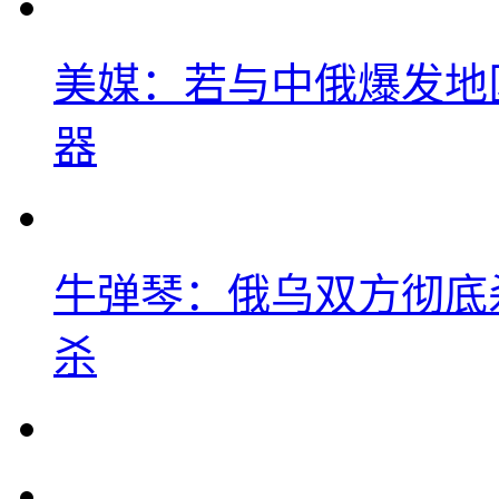
美媒：若与中俄爆发地
器
牛弹琴：俄乌双方彻底
杀