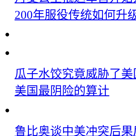
200年服役传统如何升
瓜子水饺究竟威胁了美
美国最阴险的算计
鲁比奥谈中美冲突后果