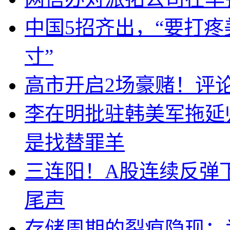
中国5招齐出，“要打
寸”
高市开启2场豪赌！评
李在明批驻韩美军拖延
是找替罪羊
三连阳！A股连续反弹下
尾声
存储周期的裂痕隐现：为