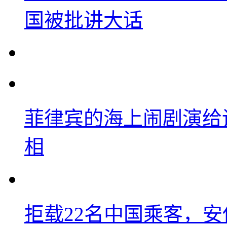
国被批讲大话
菲律宾的海上闹剧演给
相
拒载22名中国乘客，安