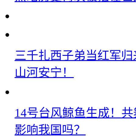
三千扎西子弟当红军归
山河安宁！
14号台风鲸鱼生成！
影响我国吗？