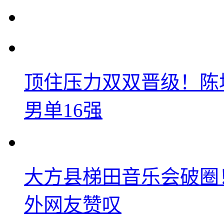
顶住压力双双晋级！陈
男单16强
大方县梯田音乐会破圈
外网友赞叹