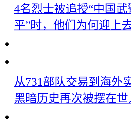
4名烈士被追授“中国武
平”时，他们为何迎上
从731部队交易到海
黑暗历史再次被摆在世