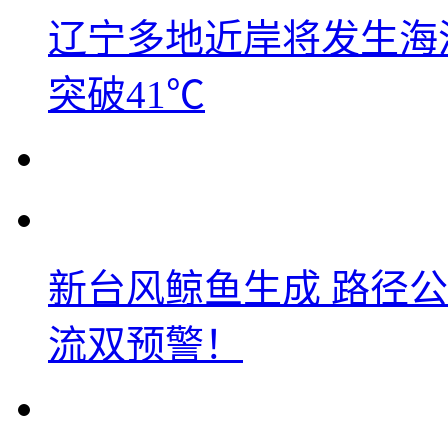
辽宁多地近岸将发生海洋
突破41℃
新台风鲸鱼生成 路径
流双预警！