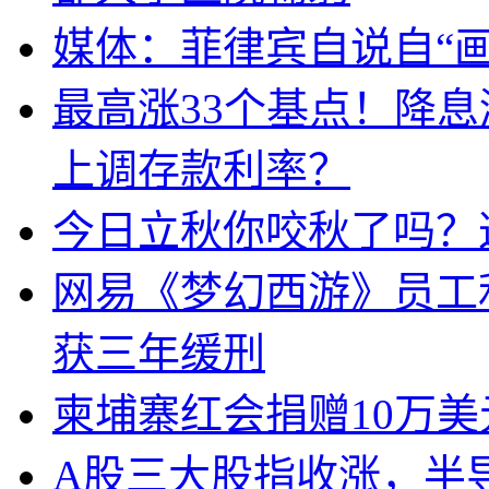
媒体：菲律宾自说自“画
最高涨33个基点！降
上调存款利率？
今日立秋你咬秋了吗？
网易《梦幻西游》员工
获三年缓刑
柬埔寨红会捐赠10万
A股三大股指收涨，半