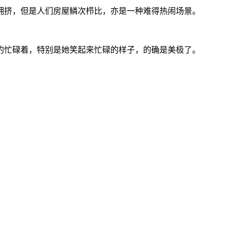
的拥挤，但是人们房屋鳞次栉比，亦是一种难得热闹场景。
停的忙碌着，特别是她笑起来忙碌的样子，的确是美极了。