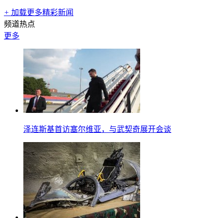
+
加载更多精彩新闻
频道热点
更多
泽连斯基首访塞尔维亚，与武契奇展开会谈