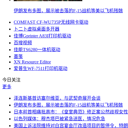
伊朗发布多图，展示被击落的F-15战机等美以飞机残骸
COMFAST CF-WU735P无线网卡驱动
卜二卜虚拟桌面多开器
佳博Gprinter A83I打印机驱动
百搜视频
佳能TS6280一体机驱动
墨笺
XN Resource Editor
爱普生WF‑7511打印机驱动
今日关注
更多
泽连斯基首访塞尔维亚，与武契奇展开会谈
伊朗发布多图，展示被击落的F-15战机等美以飞机残骸
日本前首相痛批高市：《皇室典范》修正案公然歧视女性
以色列媒体：穆杰塔巴被紧急送医，情况危急
美国上诉法院维持对白宫宴会厅改造项目的暂停令，特朗