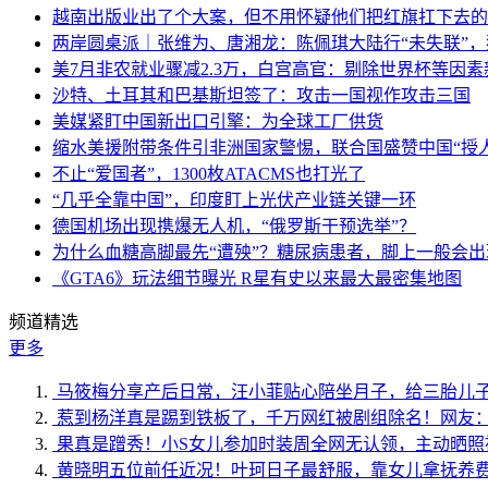
越南出版业出了个大案，但不用怀疑他们把红旗扛下去的
两岸圆桌派｜张维为、唐湘龙：陈佩琪大陆行“未失联”
美7月非农就业骤减2.3万，白宫高官：剔除世界杯等因
沙特、土耳其和巴基斯坦签了：攻击一国视作攻击三国
美媒紧盯中国新出口引擎：为全球工厂供货
缩水美援附带条件引非洲国家警惕，联合国盛赞中国“授人
不止“爱国者”，1300枚ATACMS也打光了
“几乎全靠中国”，印度盯上光伏产业链关键一环
德国机场出现携爆无人机，“俄罗斯干预选举”？
为什么血糖高脚最先“遭殃”？糖尿病患者，脚上一般会
《GTA6》玩法细节曝光 R星有史以来最大最密集地图
频道精选
更多
马筱梅分享产后日常，汪小菲贴心陪坐月子，给三胎儿
惹到杨洋真是踢到铁板了，千万网红被剧组除名！网友
果真是蹭秀！小S女儿参加时装周全网无认领，主动晒照
黄晓明五位前任近况！叶珂日子最舒服，靠女儿拿抚养