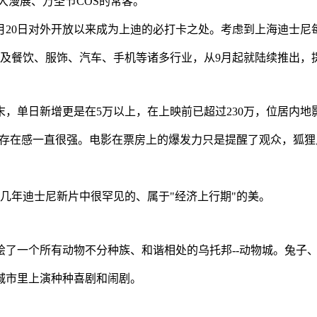
大漫展、万圣节COS的常客。
2月20日对外开放以来成为上迪的必打卡之处。考虑到上海迪士尼
涉及餐饮、服饰、汽车、手机等诸多行业，从9月起就陆续推出，
末，单日新增更是在5万以上，在上映前已超过230万，位居内地
的存在感一直很强。电影在票房上的爆发力只是提醒了观众，狐
几年迪士尼新片中很罕见的、属于"经济上行期"的美。
描绘了一个所有动物不分种族、和谐相处的乌托邦--动物城。兔子
城市里上演种种喜剧和闹剧。