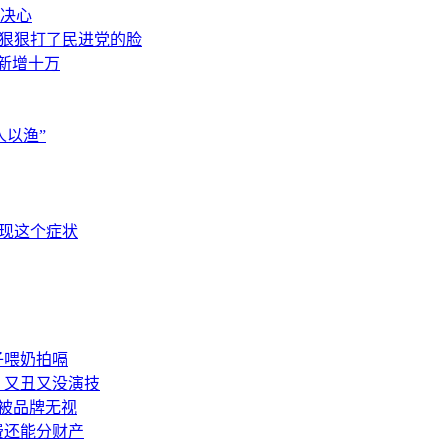
决心
，狠狠打了民进党的脸
素新增十万
以渔”
出现这个症状
子喂奶拍嗝
：又丑又没演技
被品牌无视
费还能分财产