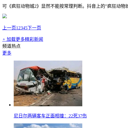
可《疯狂动物城2》显然不能按常理判断。抖音上的"疯狂动物
上一页
1
2
3
4
5
下一页
+
加载更多精彩新闻
频道热点
更多
尼日尔两辆客车正面相撞：22死37伤