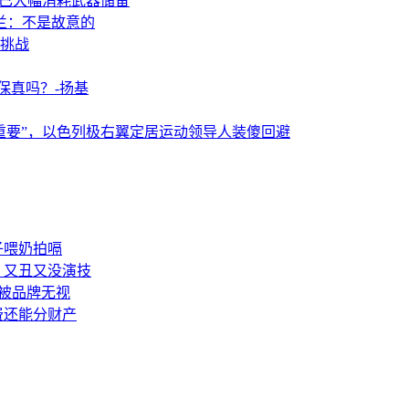
事已大幅消耗武器储备
兰：不是故意的
挑战
保真吗？-扬基
重要”，以色列极右翼定居运动领导人装傻回避
子喂奶拍嗝
：又丑又没演技
被品牌无视
费还能分财产