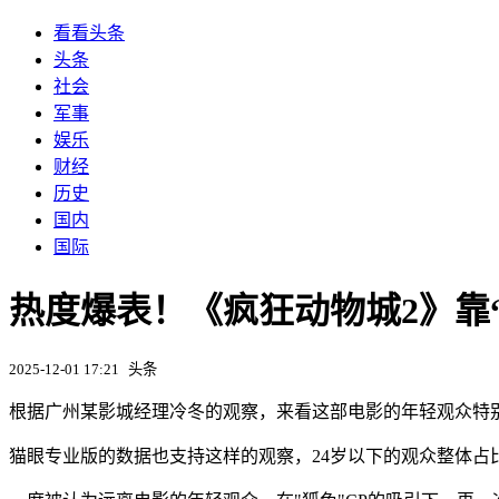
看看头条
头条
社会
军事
娱乐
财经
历史
国内
国际
热度爆表！《疯狂动物城2》靠“
2025-12-01 17:21
头条
根据广州某影城经理冷冬的观察，来看这部电影的年轻观众特
猫眼专业版的数据也支持这样的观察，24岁以下的观众整体占比达