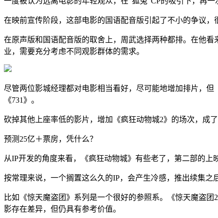
一度被认为远离电影的年轻观众，在"狐兔"CP的吸引下，再
在映前宣传阶段，这部电影的国语配音版引起了不小的争议，
在原声版和国语配音版的取舍上，周武选择两种都排。在他看
业，需要充分考虑不同观影群体的需求。
尽管两位影城经理都对电影相当看好，尽可能地增加排片，但《
《731》。
砍掉其他上座率低的影片，增加《疯狂动物城2》的场次，成
预测25亿＋票房，凭什么？
从IP开发的角度来看，《疯狂动物城》有些老了，第二部的上
按常理来说，一个搁置这么久的IP，会产生冷感，推出续集之
比如《惊天魔盗团》系列是一个很好的参照系。《惊天魔盗团2》
影存在差异，但仍具有参考价值。