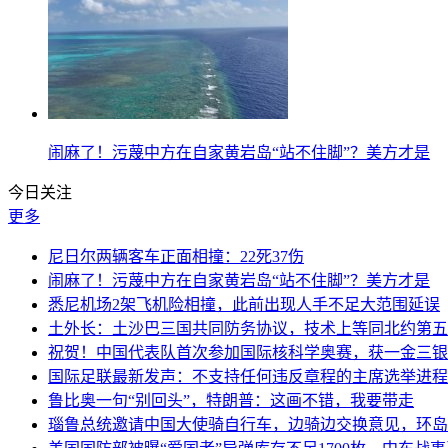
闹麻了！污蔑中方在自家黄岩岛“站不住脚”？美方才是
今日关注
更多
尼日尔两辆客车正面相撞：22死37伤
闹麻了！污蔑中方在自家黄岩岛“站不住脚”？美方才是
悉尼机场2架飞机险相撞，此前出现人手不足大范围延误
土外长：土沙巴三国共同防务协议，技术上等同北约第五
祝贺！中国代表队首次参加国际核科学奥赛，获一金三银
国际足联最新发声：不支持任何违反章程的主席选举进程
鲁比奥一句“别回头”，特朗普：这画不错，我要带走
瑙鲁总统邀请中国大使骑自行车，边骑边交换意见，环岛