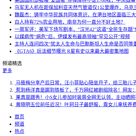
美国国防部被曝“爱国者”导弹库存不足1700枚，中东战
乌军无人机在距保加利亚天然气管道仅1公里爆炸，乌克
魏磊杰：铸牢中华民族共同体意识，在港台地区面临三大
白人持有72%农业用地，南非为何一直分不好土地？
一周军评：美军下场写剧本，“汉光42”这道“全民生存题”
以媒疯传“病危”后，伊媒发布最高领袖“罕见公开”视频
主持人连问四次“犹太人生命与巴勒斯坦人生命是否同等
《GTA6》玩法细节曝光 R星有史以来最大最密集地图
频道精选
更多
马筱梅分享产后日常，汪小菲贴心陪坐月子，给三胎儿
惹到杨洋真是踢到铁板了，千万网红被剧组除名！网友
果真是蹭秀！小S女儿参加时装周全网无认领，主动晒照
黄晓明五位前任近况！叶珂日子最舒服，靠女儿拿抚养
首页
频道
热点