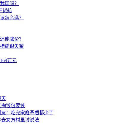
响我国吗？
干货船
该怎么选？
还能涨价？
措施很失望
69万元
翻天
接掏钱包要钱
网友：吃完家庭矛盾都少了
车去女方村里讨说法