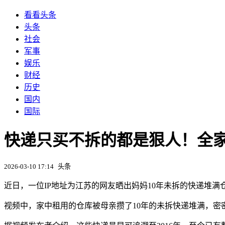
看看头条
头条
社会
军事
娱乐
财经
历史
国内
国际
快递只买不拆的都是狠人！全家
2026-03-10 17:14
头条
近日，一位IP地址为江苏的网友晒出妈妈10年未拆的快递堆
视频中，家中租用的仓库被母亲攒了10年的未拆快递堆满，密