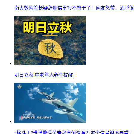
南大数院院长疑辞职信里写不想干了！网友怒赞：洒脱很
明日立秋 中老年人养生提醒
“格斗王”带弹警巡黄岩岛有何深意？这个信号很不寻常！