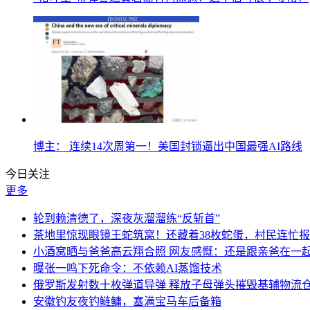
博主： 连续14次周第一！美国封锁逼出中国最强AI路线
今日关注
更多
轮到赖清德了，深夜灰溜溜练“反斩首”
茶地里惊现眼镜王蛇筑窝！还藏着38枚蛇蛋，村民连忙
小酒窝晒与爸爸高云翔合照 网友感慨：还是跟亲爸在一
曝张一鸣下死命令：不依赖AI蒸馏技术
俄罗斯发射数十枚弹道导弹 释放子母弹头摧毁基辅物流
安徽钓友夜钓鲢鳙，塞满宝马车后备箱