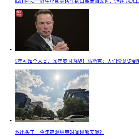
四川阿坝一野生小熊猫遇车祸口鼻流血去世，游客协助工
5年AI超全人类，20年英国内战！马斯克：人们没意识
熬出头了！今年高温结束时间是哪天呢？