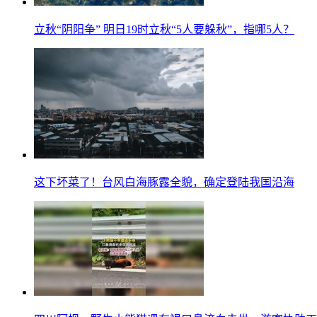
立秋“阴阳争” 明日19时立秋“5人要躲秋”，指哪5人？
这下坏菜了！台风白海豚露全貌，确定登陆我国沿海