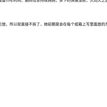
有整整10年时间，期间母亲持续网购，买下的快递没拆，久而久
方放，所以就直接不拆了，她前期是会在每个纸箱上写里面放的