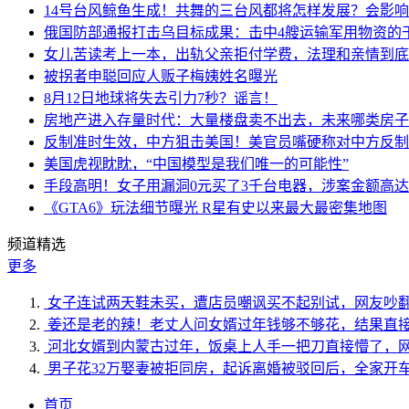
14号台风鲸鱼生成！共舞的三台风都将怎样发展？会影
俄国防部通报打击乌目标成果：击中4艘运输军用物资的
女儿苦读考上一本，出轨父亲拒付学费，法理和亲情到底
被拐者申聪回应人贩子梅姨姓名曝光
8月12日地球将失去引力7秒？谣言！
房地产进入存量时代：大量楼盘卖不出去，未来哪类房子
反制准时生效，中方狙击美国！美官员嘴硬称对中方反制
美国虎视眈眈，“中国模型是我们唯一的可能性”
手段高明！女子用漏洞0元买了3千台电器，涉案金额高达1
《GTA6》玩法细节曝光 R星有史以来最大最密集地图
频道精选
更多
女子连试两天鞋未买，遭店员嘲讽买不起别试，网友吵
姜还是老的辣！老丈人问女婿过年钱够不够花，结果直
河北女婿到内蒙古过年，饭桌上人手一把刀直接懵了，
男子花32万娶妻被拒同房，起诉离婚被驳回后，全家开
首页