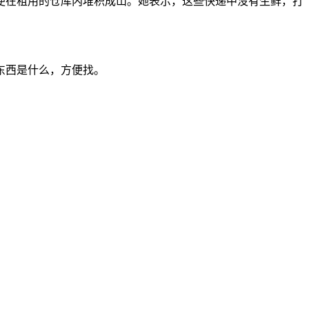
之便在租用的仓库内堆积成山。她表示，这些快递中没有生鲜，打
东西是什么，方便找。