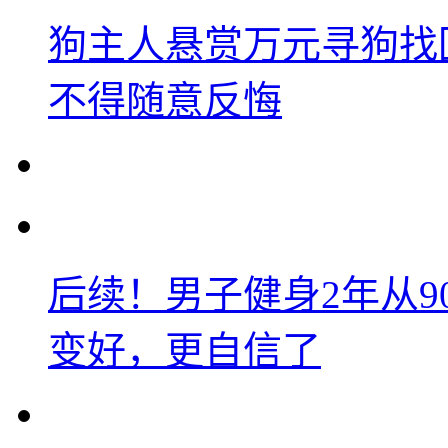
狗主人悬赏万元寻狗找
不得随意反悔
后续！男子健身2年从9
变好，更自信了