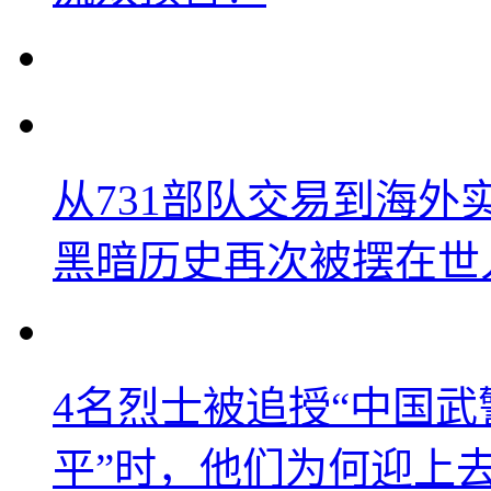
从731部队交易到海
黑暗历史再次被摆在世
4名烈士被追授“中国武
平”时，他们为何迎上