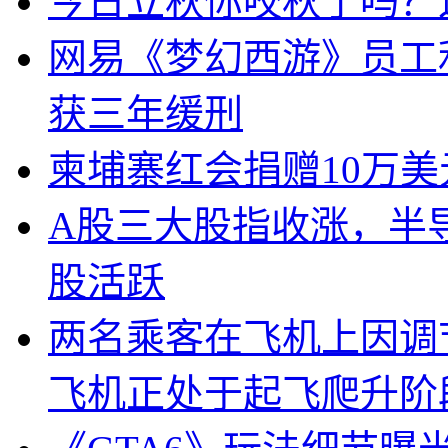
今日立秋你咬秋了吗？
网易《梦幻西游》员工
获三年缓刑
柬埔寨红会捐赠10万
A股三大股指收涨，半
股活跃
两名乘客在飞机上因调
飞机正处于起飞爬升阶