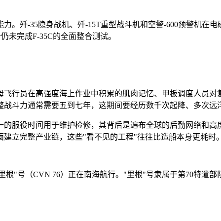
。歼-35隐身战机、歼-15T重型战斗机和空警-600预警机
仍未完成F-35C的全面整合测试。
母飞行员在高强度海上作业中积累的肌肉记忆、甲板调度人员对
整战斗力通常需要五到七年，这期间要经历数千次起降、多次远
一的服役时间用于维护检修，其背后是遍布全球的后勤网络和高
建立完整产业链，这些"看不见的工程"往往比造船本身更耗时
·里根"号（CVN 76）正在南海航行。"里根"号隶属于第70特