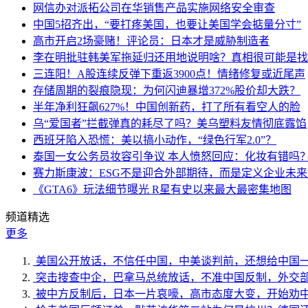
网信办对派拓公司在华销售产品实施网络安全审查
中国5招齐出，“要打疼美国，也要让美国学会掂量分寸”
高市开启2场豪赌！评论员：日本才是威胁制造者
李在明批驻韩美军拖延归还用地说明啥？真相很可能是找
三连阳！A股连续反弹下重返3900点！情绪修复或近尾声
存储周期的裂痕隐现：为何闪迪暴增372%股价却大跌？
半年净利狂飙627%！中国创新药，打了所有看空人的脸
乌“爱国者”拦截弹真的耗尽了吗？美乌塑料友情彻底露馅
西班牙陷入恐慌：美以搞小动作，“绿色行军2.0”？
泰国一女公务员妆容引争议 本人愤怒回应：化妆有错吗
赛力斯康波：ESG不是迎合外部期待，而是定义企业未
《GTA6》玩法细节曝光 R星有史以来最大最密集地图
频道精选
更多
美国公开放话，不信任中国，中美谈判前，还想给中国
突击搜查中企，巴拿马总统放话，不准中国反制，外交
被中方反制后，日本一片哀嚎，高市态度大变，开始劝