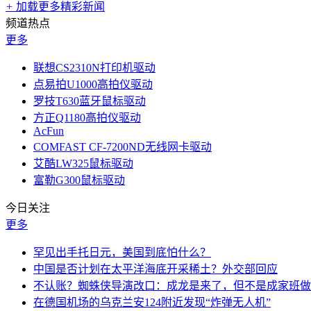
+
加载更多精彩新闻
频道热点
更多
联想CS2310N打印机驱动
点易拍U1000高拍仪驱动
罗技T630蓝牙鼠标驱动
方正Q1180高拍仪驱动
AcFun
COMFAST CF-7200ND无线网卡驱动
艾酷LW325鼠标驱动
富勒G300鼠标驱动
今日关注
更多
罕见出手托日元，美国到底怕什么？
中国是否计划在太平洋海底开采稀土？外交部回应
不认账？蜘蛛侠导演改口：成龙是来了，但不是成家班做
在德国机场的乌克兰安124附近发现“炸弹无人机”