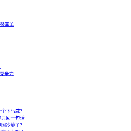
替罪羊
？
来竞争力
一个下马威？
部只回一句话
中国冷静了？