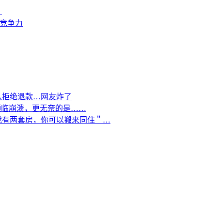
？
来竞争力
队拒绝退款…网友炸了
濒临崩溃，更无奈的是……
我有两套房，你可以搬来同住＂…