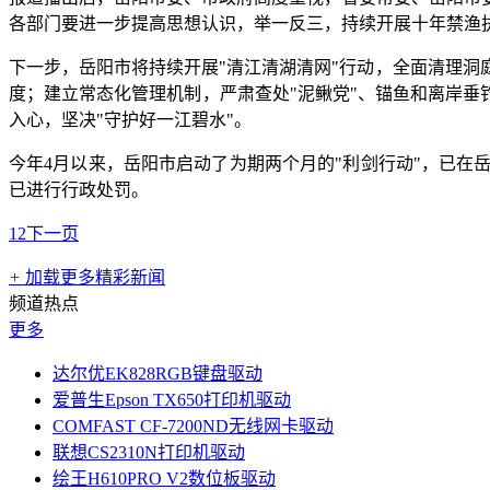
各部门要进一步提高思想认识，举一反三，持续开展十年禁渔
下一步，岳阳市将持续开展"清江清湖清网"行动，全面清理洞
度；建立常态化管理机制，严肃查处"泥鳅党"、锚鱼和离岸垂
入心，坚决"守护好一江碧水"。
今年4月以来，岳阳市启动了为期两个月的"利剑行动"，已在
已进行行政处罚。
1
2
下一页
+
加载更多精彩新闻
频道热点
更多
达尔优EK828RGB键盘驱动
爱普生Epson TX650打印机驱动
COMFAST CF-7200ND无线网卡驱动
联想CS2310N打印机驱动
绘王H610PRO V2数位板驱动