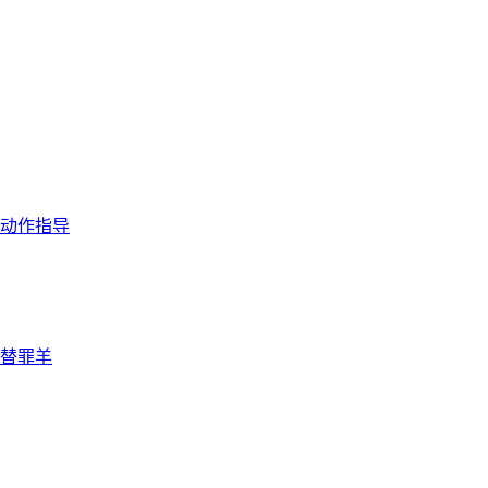
动作指导
替罪羊