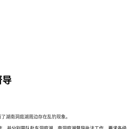
督导
报道了湖南洞庭湖周边存在乱钓现象。
作，并分别带队赴东洞庭湖、南洞庭湖督导执法工作，要求各级