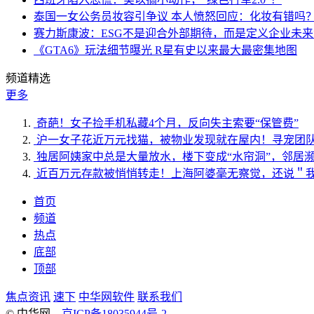
泰国一女公务员妆容引争议 本人愤怒回应：化妆有错吗
赛力斯康波：ESG不是迎合外部期待，而是定义企业未
《GTA6》玩法细节曝光 R星有史以来最大最密集地图
频道精选
更多
奇葩！女子捡手机私藏4个月，反向失主索要“保管费”
沪一女子花近万元找猫，被物业发现就在屋内！寻宠团
独居阿姨家中总是大量放水，楼下变成“水帘洞”，邻居
近百万元存款被悄悄转走！上海阿婆毫无察觉，还说＂
首页
频道
热点
底部
顶部
焦点资讯
速下
中华网软件
联系我们
© 中华网
京ICP备18035944号-2