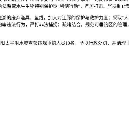
执法监管水生生物特别保护期"利剑行动"，严厉打击、坚决制止
庭湖的废弃渔具、鱼线，加大对江豚的保护与救护力度；采取"人
钓等违法行为，严打非法捕捞；疏堵结合，规范可垂钓区的管理
岳阳太平咀水域查获违规垂钓人员10名，予以行政处罚，并清