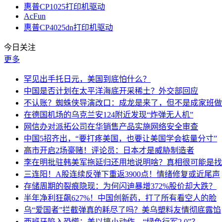
惠普CP1025打印机驱动
AcFun
惠普CP4025dn打印机驱动
今日关注
更多
罕见出手托日元，美国到底怕什么？
中国是否计划在太平洋海底开采稀土？外交部回应
不认账？蜘蛛侠导演改口：成龙是来了，但不是成家班做
在德国机场的乌克兰安124附近发现“炸弹无人机”
网信办对派拓公司在华销售产品实施网络安全审查
中国5招齐出，“要打疼美国，也要让美国学会掂量分寸”
高市开启2场豪赌！评论员：日本才是威胁制造者
李在明批驻韩美军拖延归还用地说明啥？真相很可能是找
三连阳！A股连续反弹下重返3900点！情绪修复或近尾声
存储周期的裂痕隐现：为何闪迪暴增372%股价却大跌？
半年净利狂飙627%！中国创新药，打了所有看空人的脸
乌“爱国者”拦截弹真的耗尽了吗？美乌塑料友情彻底露馅
西班牙陷入恐慌：美以搞小动作，“绿色行军2.0”？