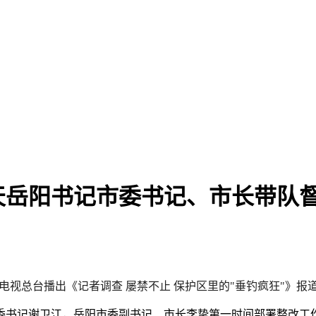
天岳阳书记市委书记、市长带队
播电视总台播出《记者调查 屡禁不止 保护区里的"垂钓疯狂"》
委书记谢卫江，岳阳市委副书记、市长李挚第一时间部署整改工