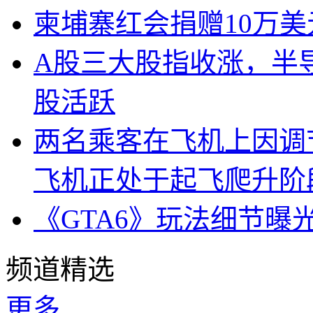
柬埔寨红会捐赠10万
A股三大股指收涨，半
股活跃
两名乘客在飞机上因调
飞机正处于起飞爬升阶
《GTA6》玩法细节曝
频道精选
更多