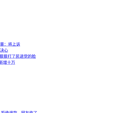
普：将上诉
决心
，狠狠打了民进党的脸
素新增十万
队拒绝退款…网友炸了