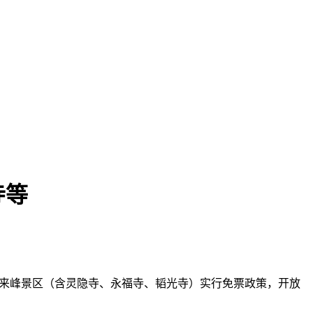
寺等
灵隐飞来峰景区（含灵隐寺、永福寺、韬光寺）实行免票政策，开放