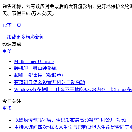
通告还称，为有效应对免票后的大客流影响，更好地保护文物遗产
天、节假日6.5万人次/天。
1
2
下一页
+
加载更多精彩新闻
频道热点
更多
Multi-Timer Ultimate
装机吧一键重装系统
超维一键重装（锐联版）
有道词典怎么设置开机时自动启动
Windows有多臃肿：什么不干就吃9.3GB内存！比Linux
今日关注
更多
以媒疯传“病危”后，伊媒发布最高领袖“罕见公开”视频
主持人连问四次“犹太人生命与巴勒斯坦人生命是否同等