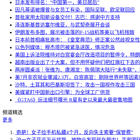
日本发布排名：“中国第一，美日居后”
因凡蒂诺被爆曾与女员工有染，国际足联、欧足联回应
首批家用太阳能设备交付！古巴：感谢中方支持
泽连斯基首访塞尔维亚，与武契奇展开会谈
伊朗发布多图，展示被击落的F-15战机等美以飞机残骸
日本前首相痛批高市：《皇室典范》修正案公然歧视女性
以色列媒体：穆杰塔巴被紧急送医，情况危急
美国上诉法院维持对白宫宴会厅改造项目的暂停令，特朗
越南出版业出了个大案，但不用怀疑他们把红旗扛下去的
两岸圆桌派｜张维为、唐湘龙：陈佩琪大陆行“未失联”
美7月非农就业骤减2.3万，白宫高官：剔除世界杯等因
沙特、土耳其和巴基斯坦签了：攻击一国视作攻击三国
美媒紧盯中国新出口引擎：为全球工厂供货
《GTA6》玩法细节曝光 R星有史以来最大最密集地图
频道精选
更多
奇葩！女子捡手机私藏4个月，反向失主索要“保管费”
沪一女子花近万元找猫，被物业发现就在屋内！寻宠团