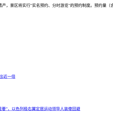
，景区将实行"实名预约、分时游览"的预约制度。预约量（含旅
多出近一倍
重要”，以色列极右翼定居运动领导人装傻回避